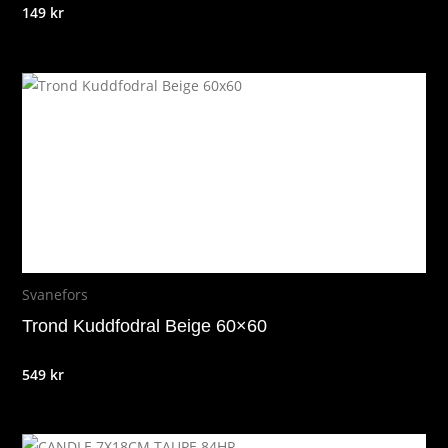
149
kr
Svanefors
Trond Kuddfodral Beige 60×60
549
kr