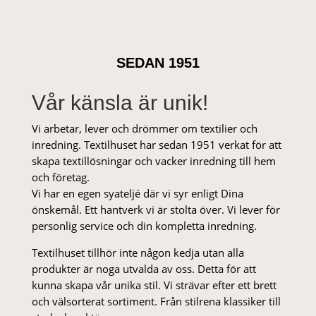
SEDAN 1951
Vår känsla är unik!
Vi arbetar, lever och drömmer om textilier och
inredning. Textilhuset har sedan 1951 verkat för att
skapa textillösningar och vacker inredning till hem
och företag.
Vi har en egen syateljé där vi syr enligt Dina
önskemål. Ett hantverk vi är stolta över. Vi lever för
personlig service och din kompletta inredning.
Textilhuset tillhör inte någon kedja utan alla
produkter är noga utvalda av oss. Detta för att
kunna skapa vår unika stil. Vi strä­var efter ett brett
och välsorterat sor­ti­ment. Från stil­rena klas­siker till