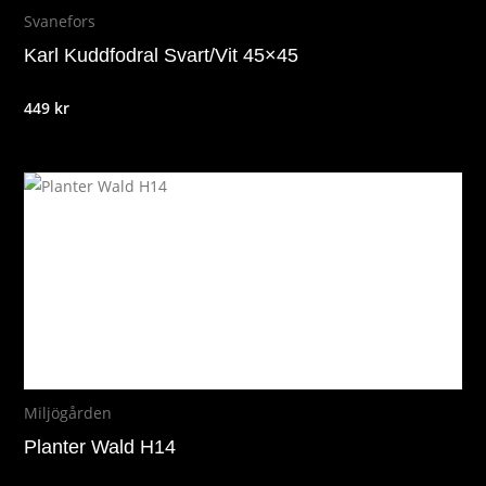
Svanefors
Karl Kuddfodral Svart/Vit 45×45
449
kr
Miljögården
Planter Wald H14