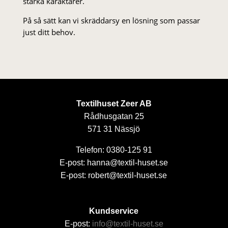
starka karaktärer.
På så sätt kan vi skräddarsy en lösning som passar
just ditt behov.
Textilhuset Zeer AB
Rådhusgatan 25
571 31 Nässjö
Telefon: 0380-125 91
E-post: hanna@textil-huset.se
E-post: robert@textil-huset.se
Kundservice
E-post:
info@textil-huset.se