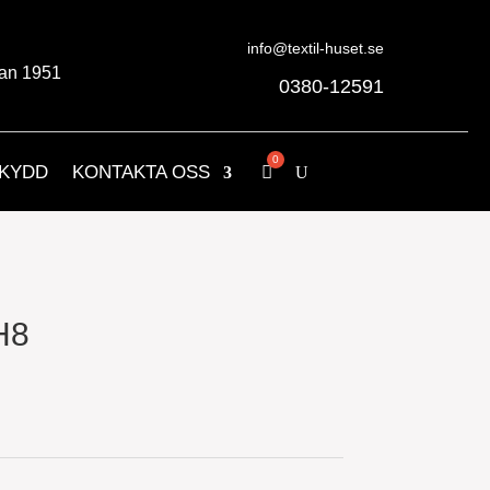
info@textil-huset.se
an 1951
0380-12591
KYDD
KONTAKTA OSS
H8