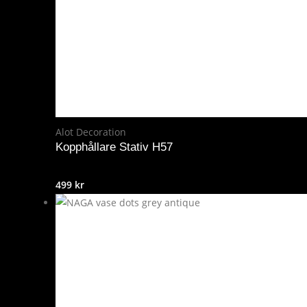
Alot Decoration
Kopphållare Stativ H57
499
kr