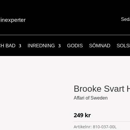
inexperter
Sed
CH BAD
INREDNING
GODIS
SÖMNAD
SOLS
Brooke Svart 
Affari of Sweden
249
kr
Artikelnr:
810-037-00L