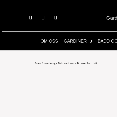
Gard
OM OSS
GARDINER
BÄDD O
Start
/
Inredning
/
Dekorationer
/ Brooke Svart H8