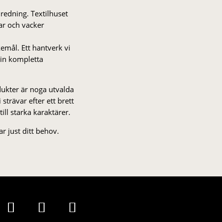
nredning. Textilhuset
gar och vacker
kemål. Ett hantverk vi
 din kompletta
odukter är noga utvalda
strä­var efter ett brett
 till starka karaktärer.
r just ditt behov.