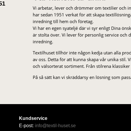
51
Vi arbetar, lever och drömmer om textilier och i
har sedan 1951 verkat för att skapa textillösnin
inredning till hem och företag.
Vi har en egen syateljé där vi syr enligt Dina öns
är stolta över. Vi lever för personlig service och
inredning.
Textilhuset tillhör inte någon kedja utan alla pr
av oss. Detta för att kunna skapa vår unika stil. Vi 
och välsorterat sor­ti­ment. Från stil­rena klas­siker
På så sätt kan vi skräddarsy en lösning som passa
Kundservice
E-post:
info@textil-huset.se