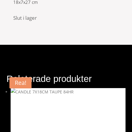
18x7x27 cm
Slut i lager
Relaterade produkter
Rea!
Rea!