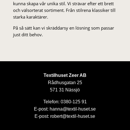
kunna skapa vår unika stil. Vi strä­var efter ett brett
och välsorterat sor­ti­ment. Från stil­rena klas­siker till
starka karaktärer.
På så sätt kan vi skräddarsy en lösning som passar
just ditt behov.
Textilhuset Zeer AB
Rådhusgatan 25
571 31 Nässjö
Telefon: 0380-125 91
E-post: hanna@textil-huset.se
E-post: robert@textil-huset.se