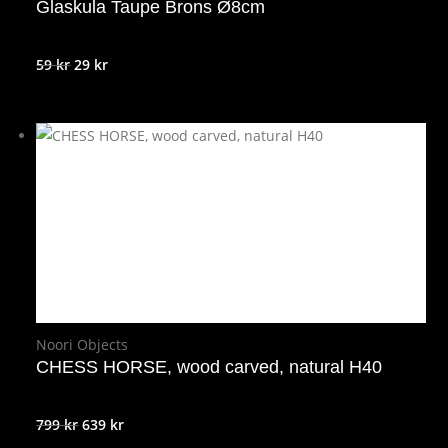
Glaskula Taupe Brons Ø8cm
Det
Det
59
kr
29
kr
ursprungliga
nuvarande
priset
priset
var:
är:
59 kr.
29 kr.
Noori Objects
CHESS HORSE, wood carved, natural H40
Det
Det
799
kr
639
kr