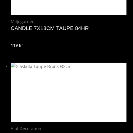
Miljögården
CANDLE 7X18CM TAUPE 84HR
119
kr
Alot Decoration