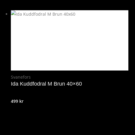
ursprungliga
nuvarande
priset
priset
var:
är:
799 kr.
639 kr.
Svanefors
Ida Kuddfodral M Brun 40×60
499
kr