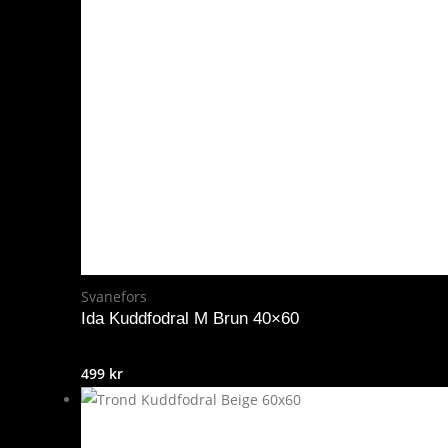
Svanefors
Ida Kuddfodral M Brun 40×60
499
kr