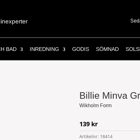
inexperter
Sed
CH BAD
INREDNING
GODIS
SÖMNAD
SOLS
Billie Minva G
Wikholm Form
139
kr
Artikelnr:
18414