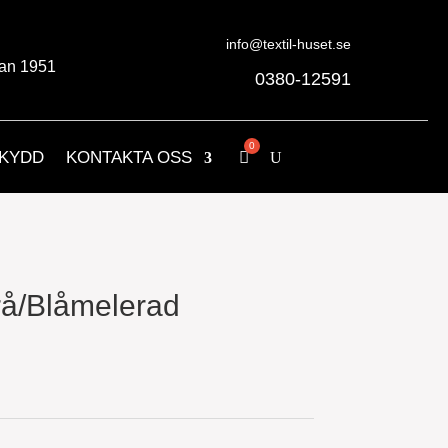
info@textil-huset.se
an 1951
0380-12591
KYDD
KONTAKTA OSS
rå/Blåmelerad