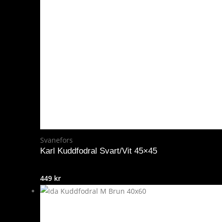
Svanefors
Karl Kuddfodral Svart/Vit 45×45
449
kr