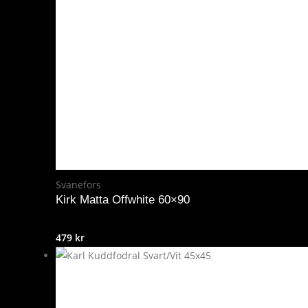
Svanefors
Kirk Matta Offwhite 60×90
479
kr