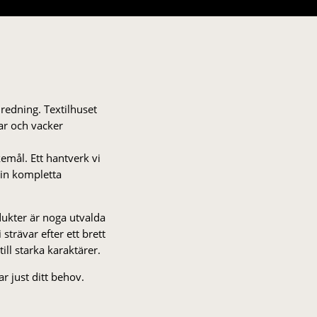
nredning. Textilhuset
gar och vacker
kemål. Ett hantverk vi
 din kompletta
odukter är noga utvalda
strä­var efter ett brett
 till starka karaktärer.
r just ditt behov.