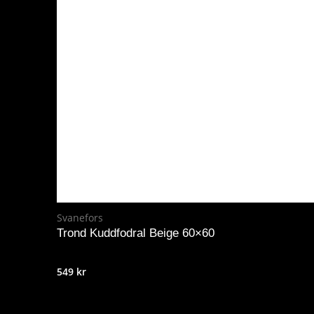
Svanefors
Trond Kuddfodral Beige 60×60
549
kr