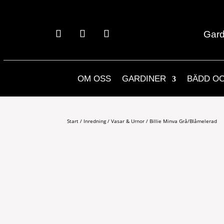
Gard
OM OSS
GARDINER
BÄDD O
Start
/
Inredning
/
Vasar & Urnor
/ Billie Minva Grå/Blåmelerad