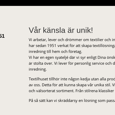
Vår känsla är unik!
51
Vi arbetar, lever och drömmer om textilier och i
har sedan 1951 verkat för att skapa textillösnin
inredning till hem och företag.
Vi har en egen syateljé där vi syr enligt Dina öns
är stolta över. Vi lever för personlig service och
inredning.
Textilhuset tillhör inte någon kedja utan alla pr
av oss. Detta för att kunna skapa vår unika stil. Vi 
och välsorterat sor­ti­ment. Från stil­rena klas­siker
På så sätt kan vi skräddarsy en lösning som passa