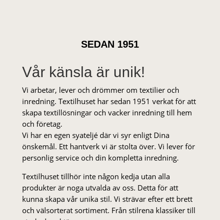
SEDAN 1951
Vår känsla är unik!
Vi arbetar, lever och drömmer om textilier och
inredning. Textilhuset har sedan 1951 verkat för att
skapa textillösningar och vacker inredning till hem
och företag.
Vi har en egen syateljé där vi syr enligt Dina
önskemål. Ett hantverk vi är stolta över. Vi lever för
personlig service och din kompletta inredning.
Textilhuset tillhör inte någon kedja utan alla
produkter är noga utvalda av oss. Detta för att
kunna skapa vår unika stil. Vi strä­var efter ett brett
och välsorterat sor­ti­ment. Från stil­rena klas­siker till