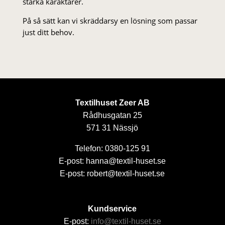
starka karaktärer.
På så sätt kan vi skräddarsy en lösning som passar
just ditt behov.
Textilhuset Zeer AB
Rådhusgatan 25
571 31 Nässjö
Telefon: 0380-125 91
E-post: hanna@textil-huset.se
E-post: robert@textil-huset.se
Kundservice
E-post:
info@textil-huset.se