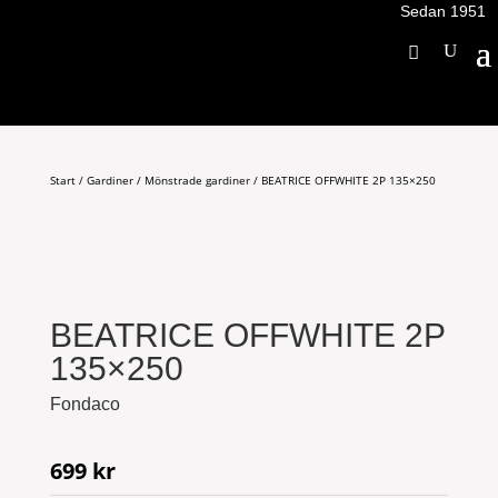
Sedan 1951
Start
/
Gardiner
/
Mönstrade gardiner
/ BEATRICE OFFWHITE 2P 135×250
BEATRICE OFFWHITE 2P
135×250
Fondaco
699
kr