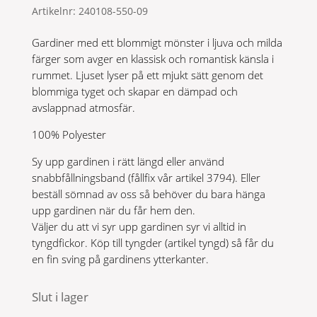
Artikelnr:
240108-550-09
Gardiner med ett blommigt mönster i ljuva och milda
färger som avger en klassisk och romantisk känsla i
rummet. Ljuset lyser på ett mjukt sätt genom det
blommiga tyget och skapar en dämpad och
avslappnad atmosfär.
100% Polyester
Sy upp gardinen i rätt längd eller använd
snabbfållningsband (fållfix vår artikel 3794). Eller
beställ sömnad av oss så behöver du bara hänga
upp gardinen när du får hem den.
Väljer du att vi syr upp gardinen syr vi alltid in
tyngdfickor. Köp till tyngder (artikel tyngd) så får du
en fin sving på gardinens ytterkanter.
Slut i lager