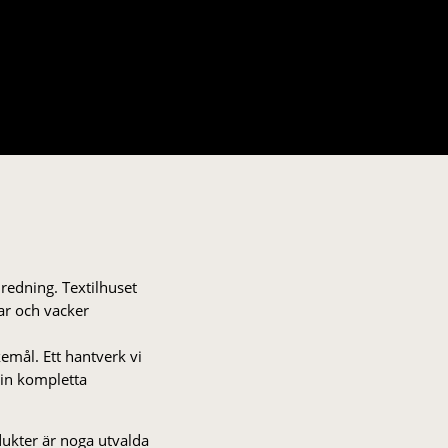
nredning. Textilhuset
gar och vacker
kemål. Ett hantverk vi
 din kompletta
odukter är noga utvalda