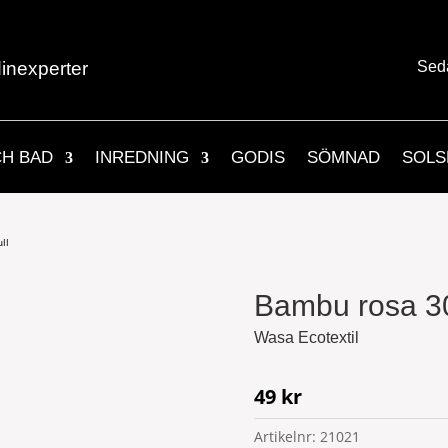
inexperter
Sed
CH BAD
INREDNING
GODIS
SÖMNAD
SOLS
ll
Bambu rosa 3
Wasa Ecotextil
49
kr
Artikelnr:
21021