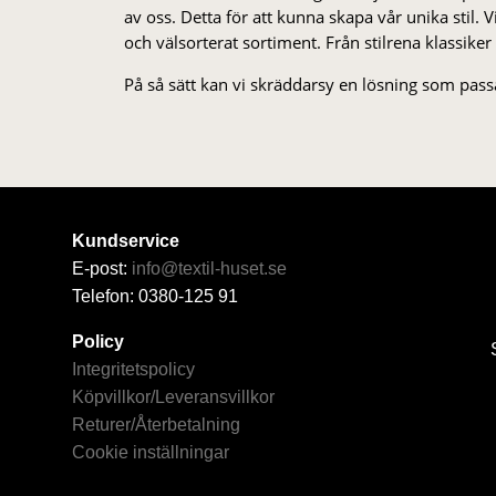
av oss. Detta för att kunna skapa vår unika stil. Vi 
och välsorterat sor­ti­ment. Från stil­rena klas­siker
På så sätt kan vi skräddarsy en lösning som passa
Kundservice
E-post:
info@textil-huset.se
Telefon: 0380-125 91
Policy
Integritetspolicy
Köpvillkor/Leveransvillkor
Returer/Återbetalning
Cookie inställningar