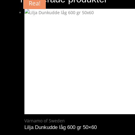
Rea!
Rea!
Värnamo of Sweden
Lilja Dunkudde låg 600 gr 50×60