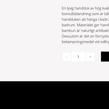
En lyxig handduk av hög kvali
bomullsblandning som är båd
handduken att hänga i badrum
badrum. Materialet ger hand
bambun är naturligt antibak
Dessutom är det en förnyelse
bekämpningsmedel vid odlin
Bambu
-
+
rosa
30x50cm
bambu/bomull
quantity