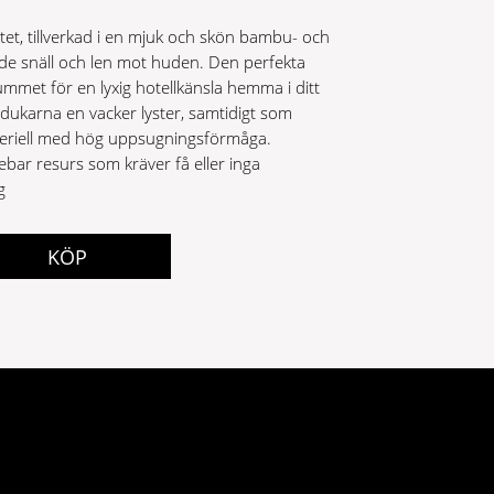
tet, tillverkad i en mjuk och skön bambu- och
e snäll och len mot huden. Den perfekta
met för en lyxig hotellkänsla hemma i ditt
dukarna en vacker lyster, samtidigt som
teriell med hög uppsugningsförmåga.
bar resurs som kräver få eller inga
g
KÖP