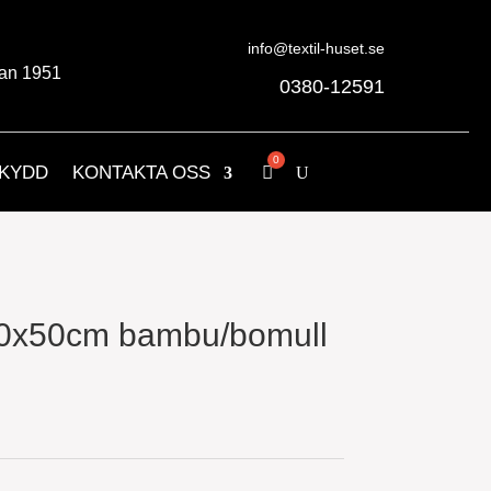
info@textil-huset.se
an 1951
0380-12591
KYDD
KONTAKTA OSS
0x50cm bambu/bomull