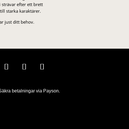
strä­var efter ett brett
 till starka karaktärer.
r just ditt behov.
Säkra betalningar via Payson.