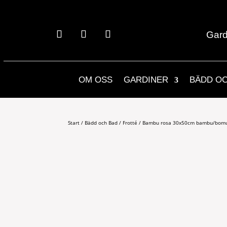
Gard
OM OSS
GARDINER
BÄDD O
Start
/
Bädd och Bad
/
Frotté
/ Bambu rosa 30x50cm bambu/bomu