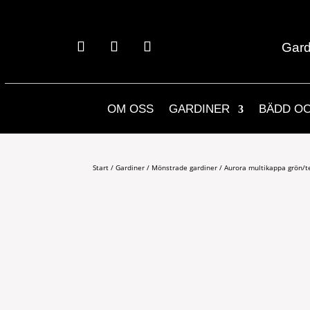
Gard
OM OSS
GARDINER
BÄDD O
Start
/
Gardiner
/
Mönstrade gardiner
/ Aurora multikappa grön/t