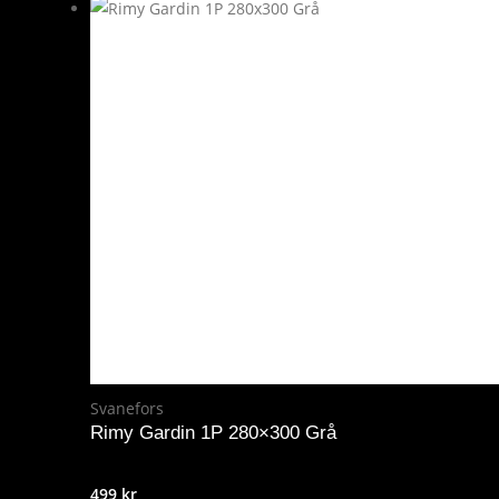
Svanefors
Rimy Gardin 1P 280×300 Grå
499
kr