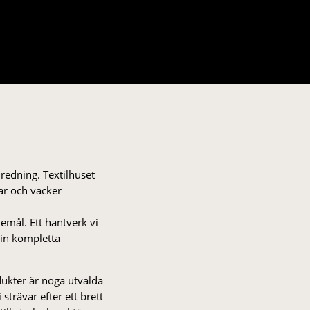
nredning. Textilhuset
gar och vacker
kemål. Ett hantverk vi
 din kompletta
odukter är noga utvalda
strä­var efter ett brett