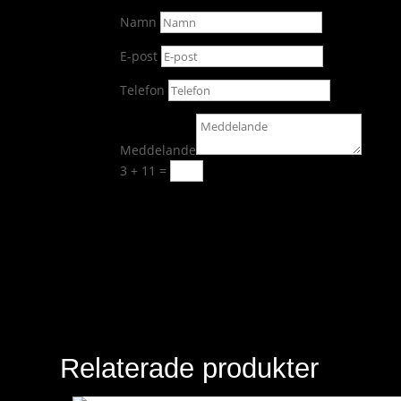
Namn
E-post
Telefon
Meddelande
3 + 11
=
Skicka
Relaterade produkter