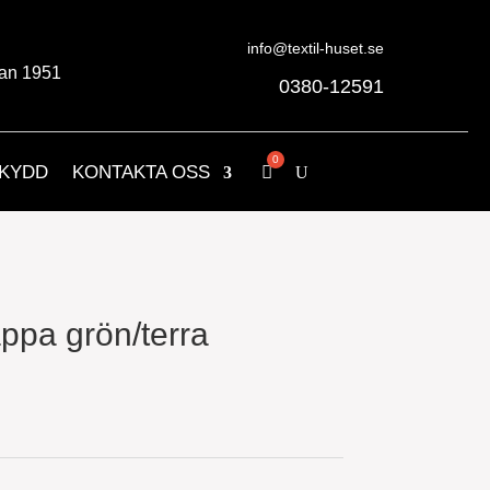
info@textil-huset.se
an 1951
0380-12591
KYDD
KONTAKTA OSS
ppa grön/terra