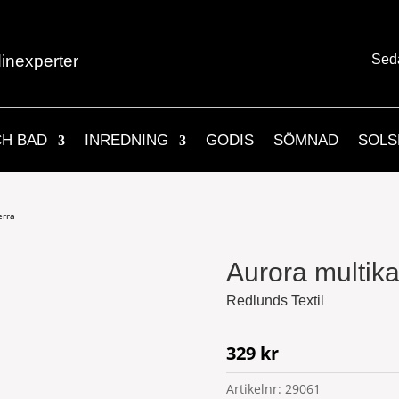
inexperter
Sed
CH BAD
INREDNING
GODIS
SÖMNAD
SOLS
erra
Aurora multika
Redlunds Textil
329
kr
Artikelnr:
29061