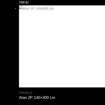
749
kr
Fondaco
Alan 2P 140×300 Lin