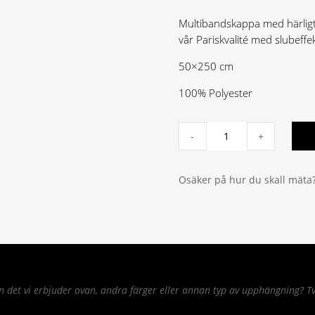
Multibandskappa med härligt
vår Pariskvalité med slubeffek
50×250 cm
100% Polyester
Aurora
-
+
multikappa
grön/terra
quantity
Osäker på hur du skall mäta?
det vi erbjuder ovan, andra färger eller annan typ av upphängning? Tv