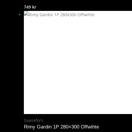
749
kr
Svanefors
Rimy Gardin 1P 280×300 Offwihte