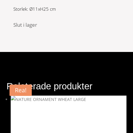
Storlek: Ø11xH25 cm
Slut i lager
Relaterade produkter
Rea!
Rea!