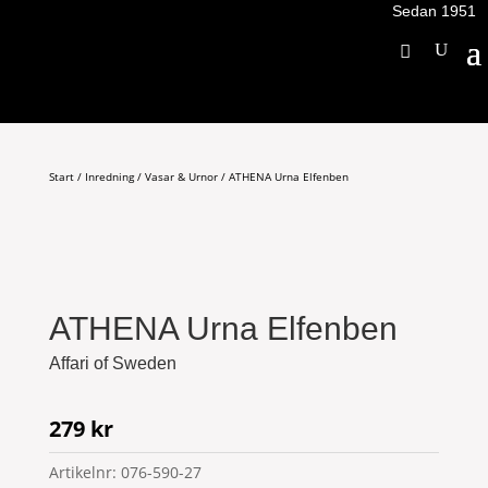
Sedan 1951
Start
/
Inredning
/
Vasar & Urnor
/ ATHENA Urna Elfenben
ATHENA Urna Elfenben
Affari of Sweden
279
kr
Artikelnr:
076-590-27