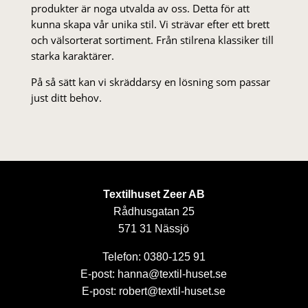
produkter är noga utvalda av oss. Detta för att
kunna skapa vår unika stil. Vi strä­var efter ett brett
och välsorterat sor­ti­ment. Från stil­rena klas­siker till
starka karaktärer.
På så sätt kan vi skräddarsy en lösning som passar
just ditt behov.
Textilhuset Zeer AB
Rådhusgatan 25
571 31 Nässjö
Telefon: 0380-125 91
E-post: hanna@textil-huset.se
E-post: robert@textil-huset.se