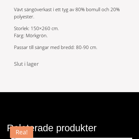
Vävt sängöverkast i ett tyg av 80% bomull och 20%
polyester.
Storlek: 150×260 cm.
Färg: Mörkgrön.
Passar till sängar med bredd: 80-90 cm.
Slut i lager
Relaterade produkter
Rea!