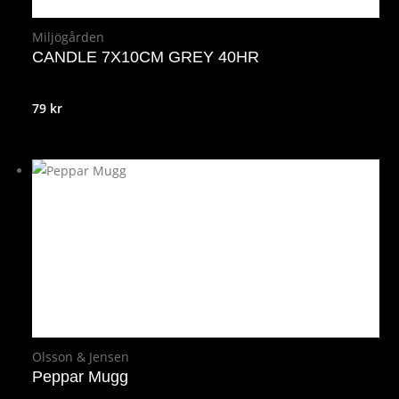
Miljögården
CANDLE 7X10CM GREY 40HR
79
kr
Olsson & Jensen
Peppar Mugg