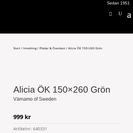
Sedan 1951
Start
/
Inredning
/
Plädar & Överkast
/ Alicia ÖK 150×260 Grön
Alicia ÖK 150×260 Grön
Värnamo of Sweden
999
kr
Artikelnr:
640331