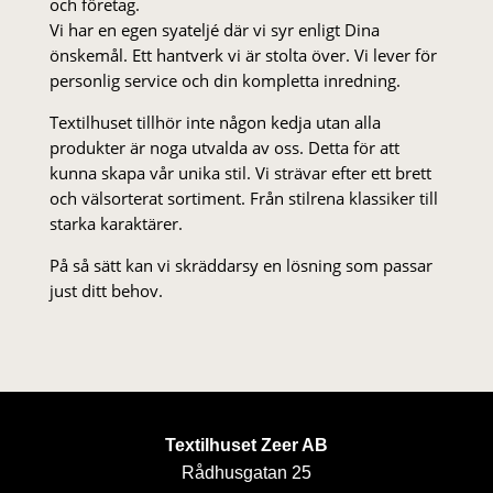
och företag.
Vi har en egen syateljé där vi syr enligt Dina
önskemål. Ett hantverk vi är stolta över. Vi lever för
personlig service och din kompletta inredning.
Textilhuset tillhör inte någon kedja utan alla
produkter är noga utvalda av oss. Detta för att
kunna skapa vår unika stil. Vi strä­var efter ett brett
och välsorterat sor­ti­ment. Från stil­rena klas­siker till
starka karaktärer.
På så sätt kan vi skräddarsy en lösning som passar
just ditt behov.
Textilhuset Zeer AB
Rådhusgatan 25