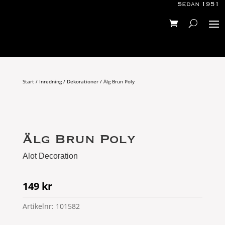
Sedan 1951
Start
/
Inredning
/
Dekorationer
/ Älg Brun Poly
Älg Brun Poly
Alot Decoration
149
kr
Artikelnr:
101582