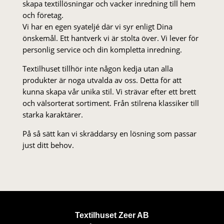
skapa textillösningar och vacker inredning till hem
och företag.
Vi har en egen syateljé där vi syr enligt Dina
önskemål. Ett hantverk vi är stolta över. Vi lever för
personlig service och din kompletta inredning.
Textilhuset tillhör inte någon kedja utan alla
produkter är noga utvalda av oss. Detta för att
kunna skapa vår unika stil. Vi strä­var efter ett brett
och välsorterat sor­ti­ment. Från stil­rena klas­siker till
starka karaktärer.
På så sätt kan vi skräddarsy en lösning som passar
just ditt behov.
Textilhuset Zeer AB