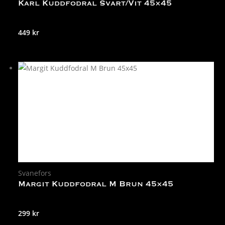
Karl Kuddfodral Svart/Vit 45×45
449
kr
Svanefors
Margit Kuddfodral M Brun 45×45
299
kr