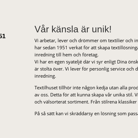
Vår känsla är unik!
51
Vi arbetar, lever och drömmer om textilier och i
har sedan 1951 verkat för att skapa textillösnin
inredning till hem och företag.
Vi har en egen syateljé där vi syr enligt Dina öns
är stolta över. Vi lever för personlig service och
inredning.
Textilhuset tillhör inte någon kedja utan alla pr
av oss. Detta för att kunna skapa vår unika stil. Vi 
och välsorterat sor­ti­ment. Från stil­rena klas­siker
På så sätt kan vi skräddarsy en lösning som passa