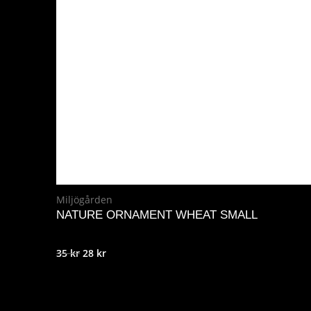
1.999 kr.
1.749 kr.
Miljögården
NATURE ORNAMENT WHEAT SMALL
Det
Det
35
kr
28
kr
ursprungliga
nuvarande
priset
priset
var:
är: