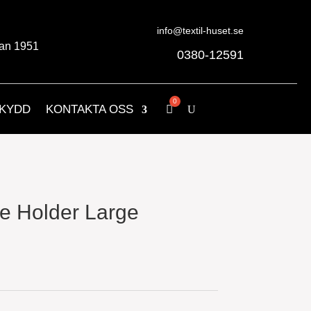
info@textil-huset.se
an 1951
0380-12591
KYDD
KONTAKTA OSS
 Holder Large