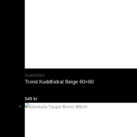
Svanefors
Trond Kuddfodral Beige 60×60
549
kr