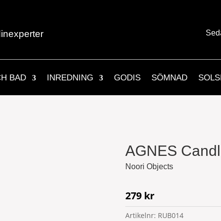
inexperter
Sed
CH BAD
INREDNING
GODIS
SÖMNAD
SOLS
AGNES Candle
Noori Objects
279
kr
Artikelnr:
RUB014