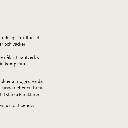
nredning. Textilhuset
gar och vacker
kemål. Ett hantverk vi
 din kompletta
odukter är noga utvalda
strä­var efter ett brett
 till starka karaktärer.
r just ditt behov.