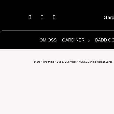
Gard
OM OSS
GARDINER
BÄDD O
Start
/
Inredning
/
Ljus & Ljuslyktor
/ AGNES Candle Holder Large