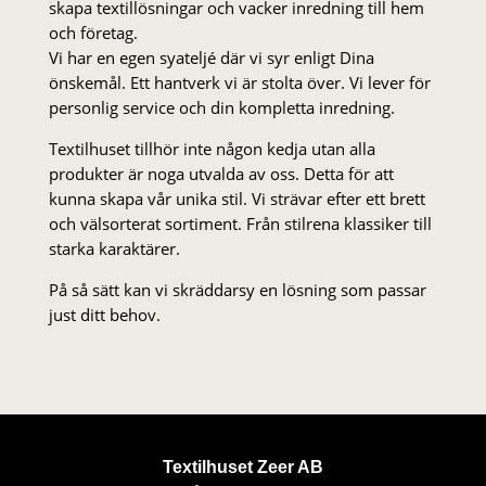
skapa textillösningar och vacker inredning till hem
och företag.
Vi har en egen syateljé där vi syr enligt Dina
önskemål. Ett hantverk vi är stolta över. Vi lever för
personlig service och din kompletta inredning.
Textilhuset tillhör inte någon kedja utan alla
produkter är noga utvalda av oss. Detta för att
kunna skapa vår unika stil. Vi strä­var efter ett brett
och välsorterat sor­ti­ment. Från stil­rena klas­siker till
starka karaktärer.
På så sätt kan vi skräddarsy en lösning som passar
just ditt behov.
Textilhuset Zeer AB