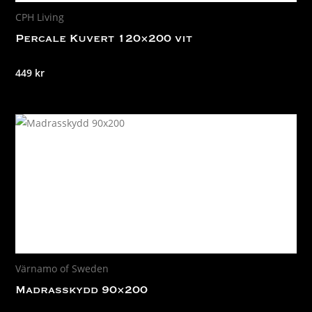
CPH Living
Percale Kuvert 120×200 vit
449
kr
Värnamo of Sweden
Madrasskydd 90×200