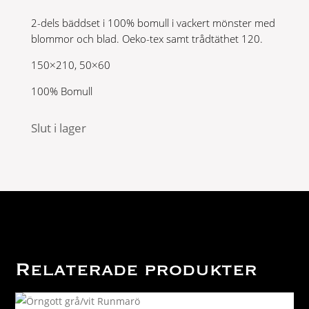
var:
är:
2-dels bäddset i 100% bomull i vackert mönster med
599 kr.
299 kr.
blommor och blad. Oeko-tex samt trådtäthet 120.
150×210, 50×60
100% Bomull
Slut i lager
Relaterade produkter