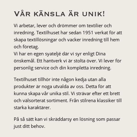
Vår känsla är unik!
Vi arbetar, lever och drömmer om textilier och
inredning. Textilhuset har sedan 1951 verkat för att
skapa textillösningar och vacker inredning till hem
och företag.
Vi har en egen syateljé där vi syr enligt Dina
önskemål. Ett hantverk vi är stolta över. Vi lever för
personlig service och din kompletta inredning.
Textilhuset tillhör inte någon kedja utan alla
produkter är noga utvalda av oss. Detta för att
kunna skapa vår unika stil. Vi strä­var efter ett brett
och välsorterat sor­ti­ment. Från stil­rena klas­siker till
starka karaktärer.
På så sätt kan vi skräddarsy en lösning som passar
just ditt behov.