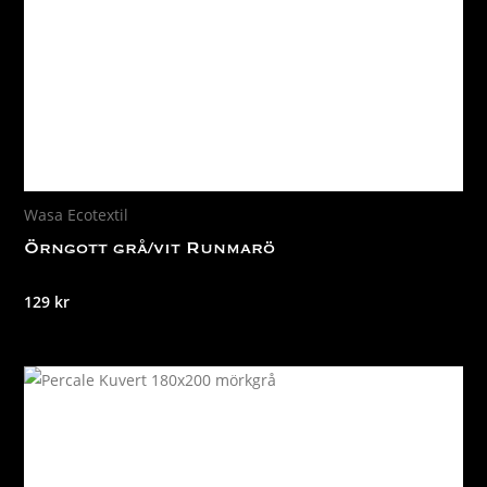
Wasa Ecotextil
Örngott grå/vit Runmarö
129
kr