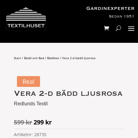
Gardinexperter
Sedan 1951
Start
/
Bädd och Bad
/
Bäddset
/ Vera 2-d bädd ljusrosa
Rea!
Vera 2-d bädd ljusrosa
Redlunds Textil
Det
Det
599
kr
299
kr
ursprungliga
nuvarande
Artikelnr:
28735
priset
priset