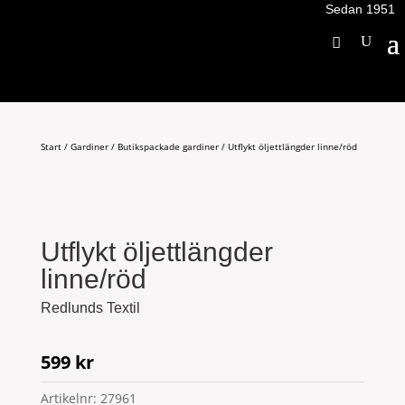
Sedan 1951
Start
/
Gardiner
/
Butikspackade gardiner
/ Utflykt öljettlängder linne/röd
Utflykt öljettlängder
linne/röd
Redlunds Textil
599
kr
Artikelnr:
27961