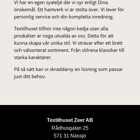
Vi har en egen syateljé där vi syr enligt Dina
önskemål. Ett hantverk vi är stolta över. Vi lever för
personlig service och din kompletta inredning.
Textilhuset tillhör inte någon kedja utan alla
produkter är noga utvalda av oss. Detta för att
kunna skapa vår unika stil. Vi strä­var efter ett brett
och välsorterat sor­ti­ment. Från stil­rena klas­siker till
starka karaktärer.
På så sätt kan vi skräddarsy en lösning som passar
just ditt behov.
Textilhuset Zeer AB
Rådhusgatan 25
571 31 Nässjö