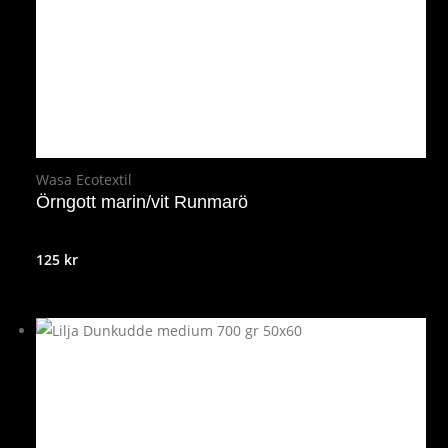
Wasa Ecotextil
Örngott marin/vit Runmarö
125
kr