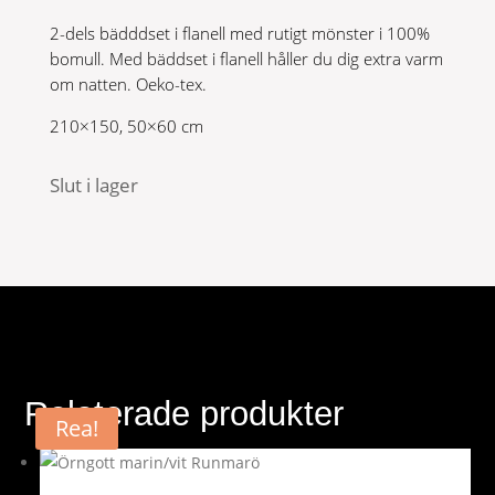
2-dels bädddset i flanell med rutigt mönster i 100%
bomull. Med bäddset i flanell håller du dig extra varm
om natten. Oeko-tex.
210×150, 50×60 cm
Slut i lager
Relaterade produkter
Rea!