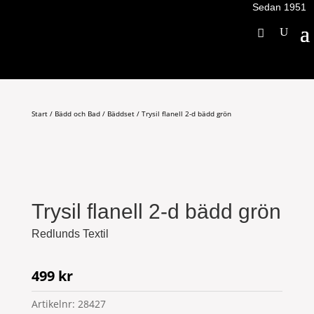
Sedan 1951
Start
/
Bädd och Bad
/
Bäddset
/ Trysil flanell 2-d bädd grön
Trysil flanell 2-d bädd grön
Redlunds Textil
499
kr
Artikelnr:
28427