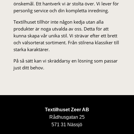
önskemål. Ett hantverk vi är stolta över. Vi lever för
personlig service och din kompletta inredning.
Textilhuset tillhör inte någon kedja utan alla
produkter är noga utvalda av oss. Detta för att
kunna skapa vår unika stil. Vi strä­var efter ett brett
och välsorterat sor­ti­ment. Från stil­rena klas­siker till
starka karaktärer.
På så sätt kan vi skräddarsy en lösning som passar
just ditt behov.
Textilhuset Zeer AB
Rådhusgatan 25
571 31 Nässjö