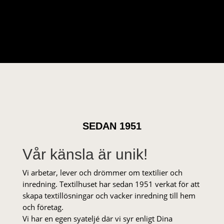
ursprungliga
nuvarande
priset
priset
var:
är:
349 kr.
175 kr.
SEDAN 1951
Vår känsla är unik!
Vi arbetar, lever och drömmer om textilier och
inredning. Textilhuset har sedan 1951 verkat för att
skapa textillösningar och vacker inredning till hem
och företag.
Vi har en egen syateljé där vi syr enligt Dina