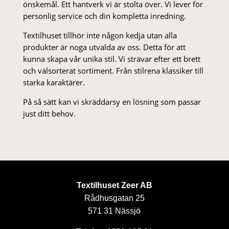
önskemål. Ett hantverk vi är stolta över. Vi lever för
personlig service och din kompletta inredning.
Textilhuset tillhör inte någon kedja utan alla
produkter är noga utvalda av oss. Detta för att
kunna skapa vår unika stil. Vi strä­var efter ett brett
och välsorterat sor­ti­ment. Från stil­rena klas­siker till
starka karaktärer.
På så sätt kan vi skräddarsy en lösning som passar
just ditt behov.
Textilhuset Zeer AB
Rådhusgatan 25
571 31 Nässjö