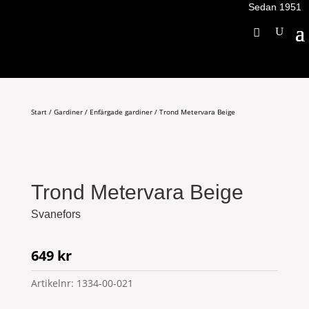
Sedan 1951
Start
/
Gardiner
/
Enfärgade gardiner
/ Trond Metervara Beige
Trond Metervara Beige
Svanefors
649
kr
Artikelnr:
1334-00-021