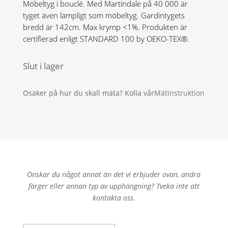
Möbeltyg i bouclé. Med Martindale på 40 000 är
tyget även lämpligt som möbeltyg. Gardintygets
bredd är 142cm. Max krymp <1%. Produkten är
certifierad enligt STANDARD 100 by OEKO-TEX®.
Slut i lager
Osäker på hur du skall mäta? Kolla vår
Mätinstruktion
Önskar du något annat än det vi erbjuder ovan, andra
färger eller annan typ av upphängning? Tveka inte att
kontakta oss.