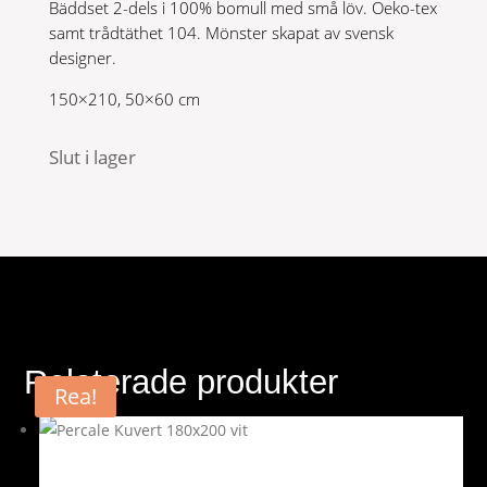
Bäddset 2-dels i 100% bomull med små löv. Oeko-tex
599 kr.
299 kr.
samt trådtäthet 104. Mönster skapat av svensk
designer.
150×210, 50×60 cm
Slut i lager
Relaterade produkter
Rea!