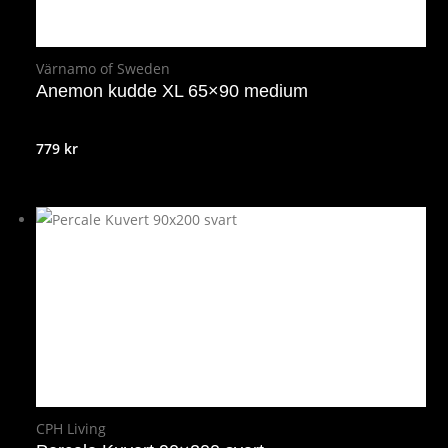
Värnamo of Sweden
Anemon kudde XL 65×90 medium
779
kr
CPH Living