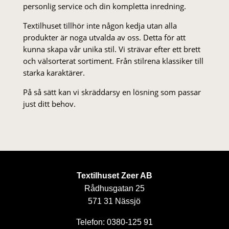
personlig service och din kompletta inredning.
Textilhuset tillhör inte någon kedja utan alla
produkter är noga utvalda av oss. Detta för att
kunna skapa vår unika stil. Vi strä­var efter ett brett
och välsorterat sor­ti­ment. Från stil­rena klas­siker till
starka karaktärer.
På så sätt kan vi skräddarsy en lösning som passar
just ditt behov.
Textilhuset Zeer AB
Rådhusgatan 25
571 31 Nässjö
Telefon: 0380-125 91