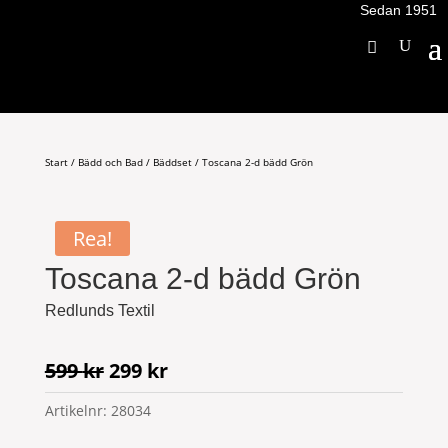
Sedan 1951
Start
/
Bädd och Bad
/
Bäddset
/ Toscana 2-d bädd Grön
Rea!
Toscana 2-d bädd Grön
Redlunds Textil
Det
Det
599
kr
299
kr
ursprungliga
nuvarande
Artikelnr:
28034
priset
priset
var:
är: