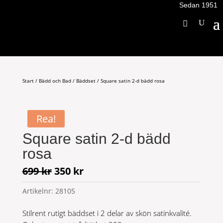
Sedan 1951
Start
/
Bädd och Bad
/
Bäddset
/ Square satin 2-d bädd rosa
Rea!
Square satin 2-d bädd
rosa
Det
Det
699
kr
350
kr
ursprungliga
nuvarande
Artikelnr:
28105
priset
priset
var:
är:
Stilrent rutigt bäddset i 2 delar av skön satinkvalité.
699 kr.
350 kr.