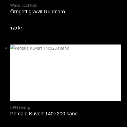
Wasa Ecotextil
Örngott grå/vit Runmarö
129
kr
CPH Living
Percale Kuvert 140×200 sand