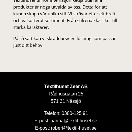
Textilhuset tillhör inte någon kedja utan alla
produkter är noga utvalda av oss. Detta för att
kunna skapa vår unika stil. Vi strä­var efter ett brett
och välsorterat sor­ti­ment. Från stil­rena klas­siker till
starka karaktärer.
På så sätt kan vi skräddarsy en lösning som passar
just ditt behov.
Textilhuset Zeer AB
Rådhusgatan 25
571 31 Nässjö
Telefon: 0380-125 91
E-post: hanna@textil-huset.se
E-post: robert@textil-huset.se