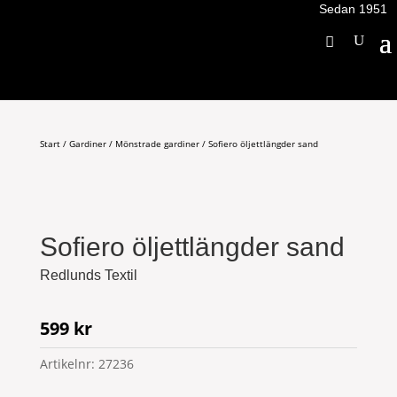
Sedan 1951
Start
/
Gardiner
/
Mönstrade gardiner
/ Sofiero öljettlängder sand
Sofiero öljettlängder sand
Redlunds Textil
599
kr
Artikelnr:
27236