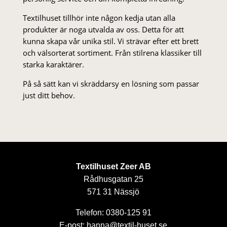
Textilhuset tillhör inte någon kedja utan alla
produkter är noga utvalda av oss. Detta för att
kunna skapa vår unika stil. Vi strä­var efter ett brett
och välsorterat sor­ti­ment. Från stil­rena klas­siker till
starka karaktärer.
På så sätt kan vi skräddarsy en lösning som passar
just ditt behov.
Textilhuset Zeer AB
Rådhusgatan 25
571 31 Nässjö
Telefon: 0380-125 91
E-post: hanna@textil-huset.se