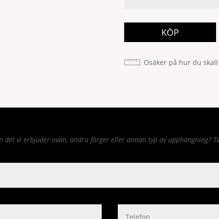
KÖP
Osäker på hur du skall
det vi erbjuder ovan, andra färger eller annan typ av upphängning? Tv