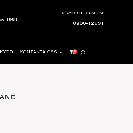
info@textil-huset.se
an 1951
0380-12591
KYDD
KONTAKTA OSS
sand
nde