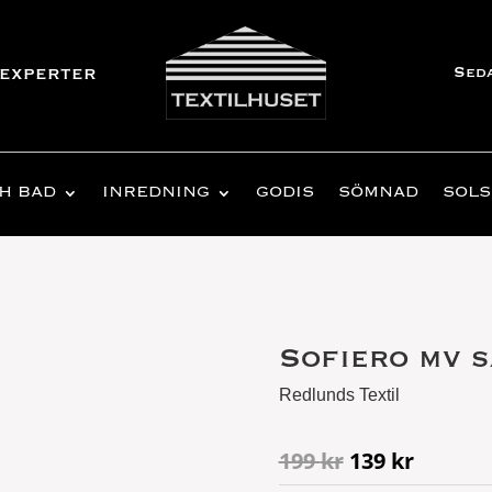
Sed
experter
H BAD
INREDNING
GODIS
SÖMNAD
SOLS
Sofiero mv 
Redlunds Textil
Det
Det
199
kr
139
kr
ursprungliga
nuvara