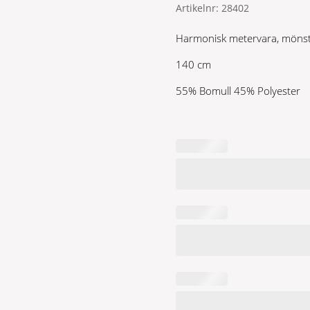
Artikelnr:
28402
priset
priset
var:
är:
Harmonisk metervara, mönste
199 kr.
139 kr.
140 cm
55% Bomull 45% Polyester