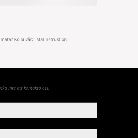
 mäta? Kolla vår
Mätinstruktion
eka inte att kontakta oss.