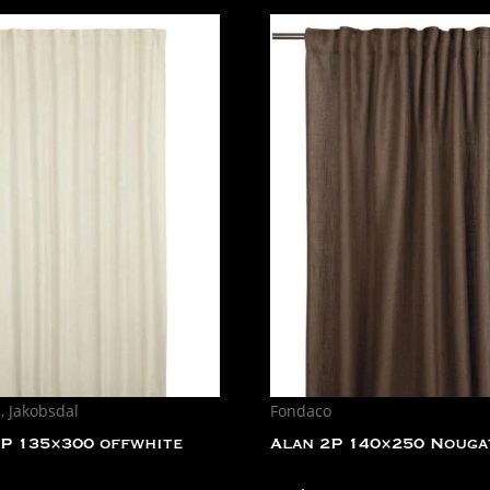
n
,
Jakobsdal
Fondaco
P 135×300 offwhite
Alan 2P 140×250 Nouga