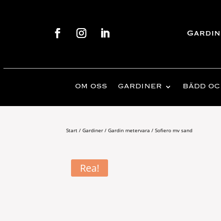
Gardin
OM OSS
GARDINER
BÄDD OC
Start
/
Gardiner
/
Gardin metervara
/ Sofiero mv sand
Rea!