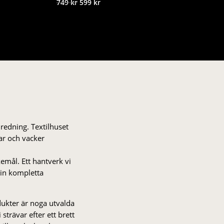
Det
Det
749
kr
599
kr
ursprungliga
nuvarande
priset
priset
var:
är:
749 kr.
599 kr.
nredning. Textilhuset
gar och vacker
kemål. Ett hantverk vi
 din kompletta
odukter är noga utvalda
strä­var efter ett brett