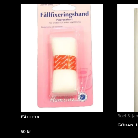
Boel & Ja
Fållfix
Göran 1
50
kr