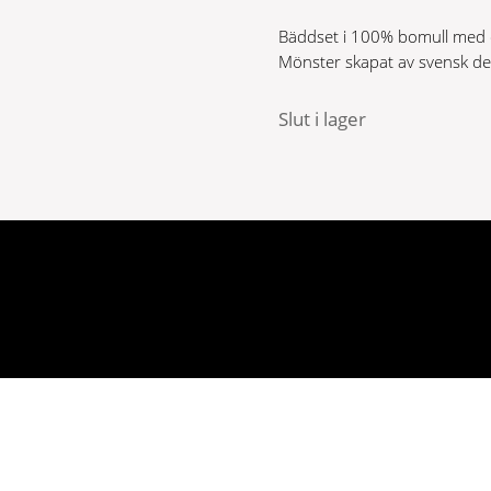
var:
är:
Bäddset i 100% bomull med d
599 kr.
300 kr.
Mönster skapat av svensk de
Slut i lager