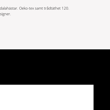
alahästar. Oeko-tex samt trådtäthet 120.
signer.