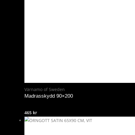
Värnamo of Sweden
Madrasskydd 90×200
465
kr