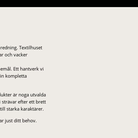
nredning. Textilhuset
gar och vacker
kemål. Ett hantverk vi
 din kompletta
odukter är noga utvalda
strä­var efter ett brett
 till starka karaktärer.
r just ditt behov.