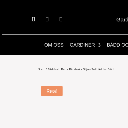
Gard
OM OSS
GARDINER
BÄDD O
Start
/
Bädd och Bad
/
Bäddset
/ Siljan 2-d bädd vit/röd
Rea!