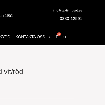
info@textil-huset.se
an 1951
0380-12591
KYDD
KONTAKTA OSS
 vit/röd
nde