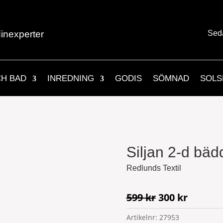
inexperter
Sed
CH BAD
INREDNING
GODIS
SÖMNAD
SOLS
Siljan 2-d bädd
Redlunds Textil
Det
Det
599
kr
300
kr
ursprungliga
nuvara
Artikelnr:
27953
priset
priset