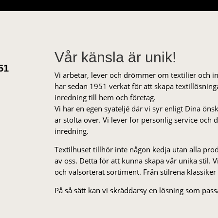
Vår känsla är unik!
51
Vi arbetar, lever och drömmer om textilier och i
har sedan 1951 verkat för att skapa textillösnin
inredning till hem och företag.
Vi har en egen syateljé där vi syr enligt Dina öns
är stolta över. Vi lever för personlig service och
inredning.
Textilhuset tillhör inte någon kedja utan alla pr
av oss. Detta för att kunna skapa vår unika stil. Vi 
och välsorterat sor­ti­ment. Från stil­rena klas­siker
På så sätt kan vi skräddarsy en lösning som passa