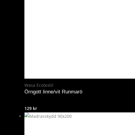
Wasa Ecotextil
Örngott linne/vit Runmarö
129
kr