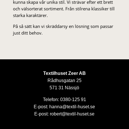
kunna skapa vår unika stil. Vi strä­var efter ett brett
och välsorterat sor­ti­ment. Från stil­rena klas­siker till
starka karaktärer.
På så sätt kan vi skräddarsy en lösning som passar
just ditt behov.
Textilhuset Zeer AB
Rådhusgatan 25
571 31 Nässjö
Telefon: 0380-125 91
E-post: hanna@textil-huset.se
E-post: robert@textil-huset.se