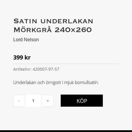
Satin underlakan
Mörkgrå 240×260
Lord Nelson
399
kr
Artikelnr:
420007-97-57
Underlakan och örngott i mjuk bomullsatin.
Satin
KÖP
-
+
underlakan
Mörkgrå
240x260
quantity