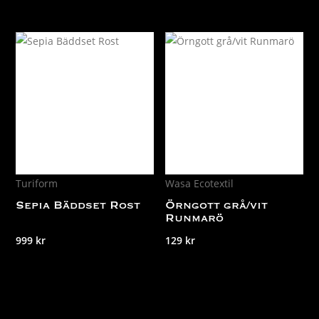
Turiform
Wasa Ecotextil
Sepia Bäddset Rost
Örngott grå/vit
Runmarö
999
kr
129
kr