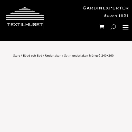
Gardinexperter
Sedan 1951
Start
/
Bädd och Bad
/
Underlakan
/ Satin underlakan Mörkgrå 240×260