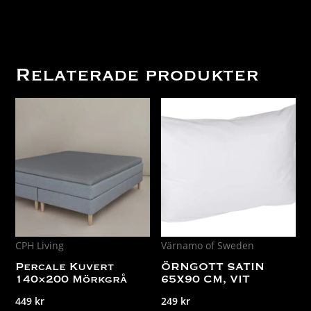
Relaterade produkter
CPH Living
Värnamo of Sweden
Percale Kuvert
ÖRNGOTT SATIN
140×200 Mörkgrå
65X90 CM, VIT
449
kr
249
kr