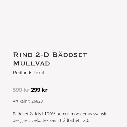
Rind 2-D Bäddset
Mullvad
Redlunds Textil
Det
Det
599
kr
299
kr
ursprungliga
nuvarande
Artikelnr:
26828
priset
priset
var:
är:
Bäddset 2-dels i 100% bomull mönster av svensk
599 kr.
299 kr.
designer. Oeko-tex samt trådtäthet 120.