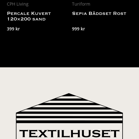
CPH Living
Turiform
Percale Kuvert
Sepia Bäddset Rost
120×200 sand
399
kr
999
kr