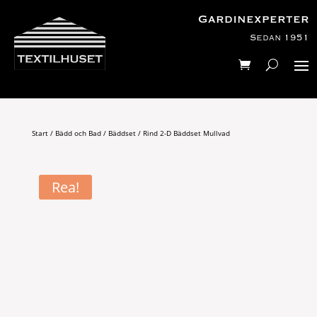
Gardinexperter
Sedan 1951
Start
/
Bädd och Bad
/
Bäddset
/ Rind 2-D Bäddset Mullvad
Rea!