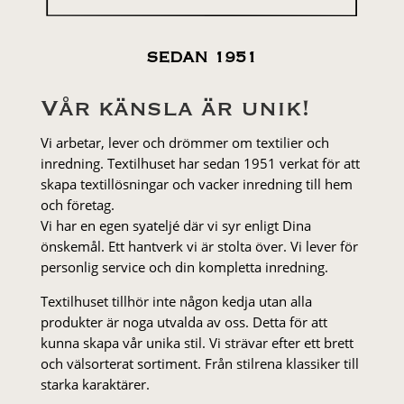
SEDAN 1951
Vår känsla är unik!
Vi arbetar, lever och drömmer om textilier och
inredning. Textilhuset har sedan 1951 verkat för att
skapa textillösningar och vacker inredning till hem
och företag.
Vi har en egen syateljé där vi syr enligt Dina
önskemål. Ett hantverk vi är stolta över. Vi lever för
personlig service och din kompletta inredning.
Textilhuset tillhör inte någon kedja utan alla
produkter är noga utvalda av oss. Detta för att
kunna skapa vår unika stil. Vi strä­var efter ett brett
och välsorterat sor­ti­ment. Från stil­rena klas­siker till
starka karaktärer.