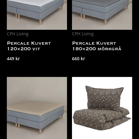
CPH Living
CPH Living
Percale Kuvert
Percale Kuvert
120×200 vit
180×200 mörkgrå
449
kr
660
kr