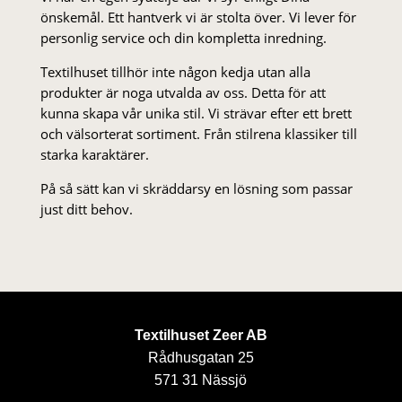
önskemål. Ett hantverk vi är stolta över. Vi lever för
personlig service och din kompletta inredning.
Textilhuset tillhör inte någon kedja utan alla
produkter är noga utvalda av oss. Detta för att
kunna skapa vår unika stil. Vi strä­var efter ett brett
och välsorterat sor­ti­ment. Från stil­rena klas­siker till
starka karaktärer.
På så sätt kan vi skräddarsy en lösning som passar
just ditt behov.
Textilhuset Zeer AB
Rådhusgatan 25
571 31 Nässjö