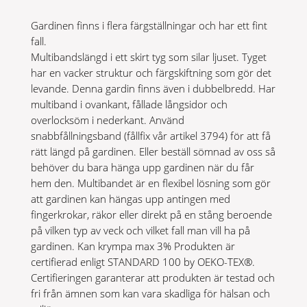
Gardinen finns i flera färgställningar och har ett fint
fall.
Multibandslängd i ett skirt tyg som silar ljuset. Tyget
har en vacker struktur och färgskiftning som gör det
levande. Denna gardin finns även i dubbelbredd. Har
multiband i ovankant, fållade långsidor och
overlocksöm i nederkant. Använd
snabbfållningsband (fållfix vår artikel 3794) för att få
rätt längd på gardinen. Eller beställ sömnad av oss så
behöver du bara hänga upp gardinen när du får
hem den. Multibandet är en flexibel lösning som gör
att gardinen kan hängas upp antingen med
fingerkrokar, räkor eller direkt på en stång beroende
på vilken typ av veck och vilket fall man vill ha på
gardinen. Kan krympa max 3% Produkten är
certifierad enligt STANDARD 100 by OEKO-TEX®.
Certifieringen garanterar att produkten är testad och
fri från ämnen som kan vara skadliga för hälsan och