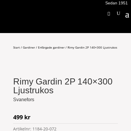
Sedan 1951
Start
/
Gardiner
/
Enfärgade gardiner
/ Rimy Gardin 2P 140×300 Ljustrukos
Rimy Gardin 2P 140×300
Ljustrukos
Svanefors
499
kr
Artikelnr:
1184-20-072