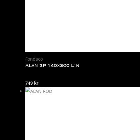
Fondaco
Alan 2P 140×300 Lin
749
kr