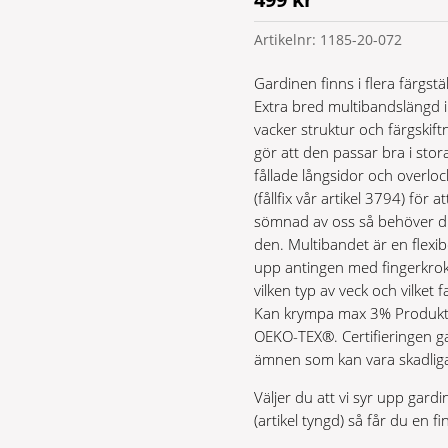
Artikelnr:
1185-20-072
Gardinen finns i flera färgstäl
Extra bred multibandslängd i e
vacker struktur och färgski
gör att den passar bra i stor
fållade långsidor och overl
(fållfix vår artikel 3794) för a
sömnad av oss så behöver d
den. Multibandet är en flexi
upp antingen med fingerkroka
vilken typ av veck och vilket
Kan krympa max 3% Produkte
OEKO-TEX®. Certifieringen ga
ämnen som kan vara skadliga
Väljer du att vi syr upp gardin
(artikel tyngd) så får du en f