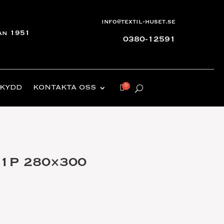
info@textil-huset.se
an 1951
0380-12591
KYDD
KONTAKTA OSS
 1P 280×300