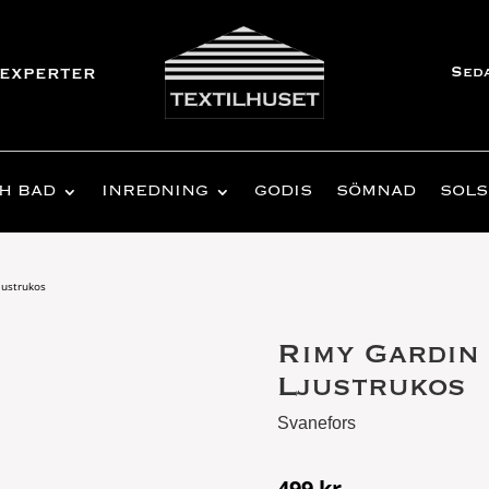
Sed
experter
H BAD
INREDNING
GODIS
SÖMNAD
SOLS
justrukos
Rimy Gardin
Ljustrukos
Svanefors
499
kr