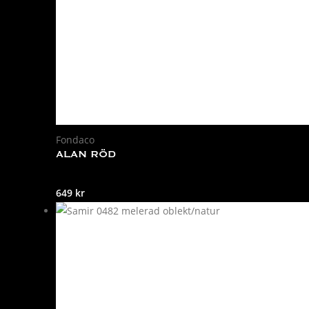
Fondaco
ALAN RÖD
649
kr