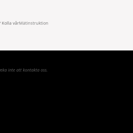
 Kolla vår
Mätinstruktion
eka inte att kontakta oss.