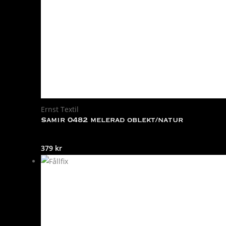
Ernst Textil
Samir 0482 melerad oblekt/natur
379
kr