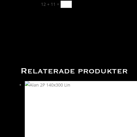
12 + 11
=
Skicka
Relaterade produkter