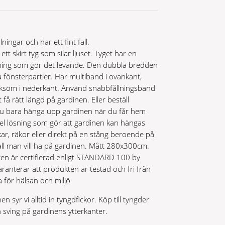
lningar och har ett fint fall.
tt skirt tyg som silar ljuset. Tyget har en
ftning som gör det levande. Den dubbla bredden
a fönsterpartier. Har multiband i ovankant,
ocksöm i nederkant. Använd snabbfållningsband
tt få rätt längd på gardinen. Eller beställ
u bara hänga upp gardinen när du får hem
bel lösning som gör att gardinen kan hängas
r, räkor eller direkt på en stång beroende på
 fall man vill ha på gardinen. Mått 280x300cm.
n är certifierad enligt STANDARD 100 by
ranterar att produkten är testad och fri från
 för hälsan och miljö
en syr vi alltid in tyngdfickor. Köp till tyngder
in sving på gardinens ytterkanter.