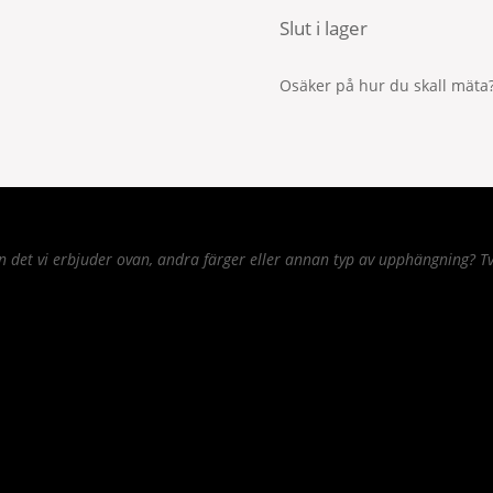
Slut i lager
Osäker på hur du skall mäta?
det vi erbjuder ovan, andra färger eller annan typ av upphängning? Tv