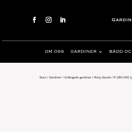
Gardin
OM OSS
GARDINER
BÄDD OC
Start
/
Gardiner
/
Enfärgade gardiner
/ Rimy Gardin 1P 280×300 L