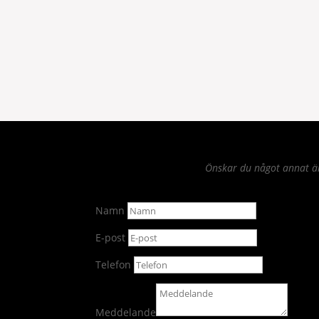
Önskar du något annat än 
Namn
E-post
Telefon
Meddelande