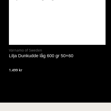
Värnamo of Sweden
Lilja Dunkudde låg 600 gr 50×60
1.499
kr