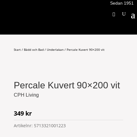
Sedan 1951
Start
/
Bädd och Bad
/
Underlakan
/ Percale Kuvert 90×200 vit
Percale Kuvert 90×200 vit
CPH Living
349
kr
Artikelnr:
5713321001223