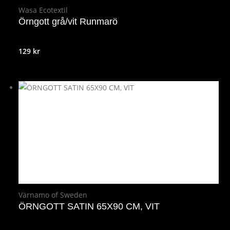
Wasa Ecotextil
Örngott grå/vit Runmarö
129
kr
Värnamo of Sweden
ÖRNGOTT SATIN 65X90 CM, VIT