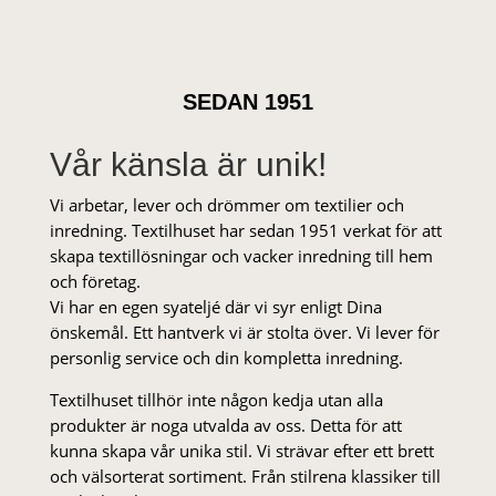
SEDAN 1951
Vår känsla är unik!
Vi arbetar, lever och drömmer om textilier och
inredning. Textilhuset har sedan 1951 verkat för att
skapa textillösningar och vacker inredning till hem
och företag.
Vi har en egen syateljé där vi syr enligt Dina
önskemål. Ett hantverk vi är stolta över. Vi lever för
personlig service och din kompletta inredning.
Textilhuset tillhör inte någon kedja utan alla
produkter är noga utvalda av oss. Detta för att
kunna skapa vår unika stil. Vi strä­var efter ett brett
och välsorterat sor­ti­ment. Från stil­rena klas­siker till