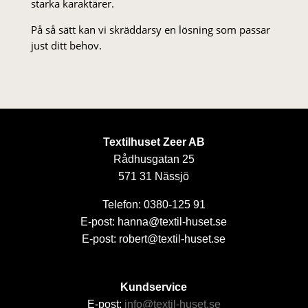
starka karaktärer.
På så sätt kan vi skräddarsy en lösning som passar
just ditt behov.
Textilhuset Zeer AB
Rådhusgatan 25
571 31 Nässjö
Telefon: 0380-125 91
E-post: hanna@textil-huset.se
E-post: robert@textil-huset.se
Kundservice
E-post:
info@textil-huset.se