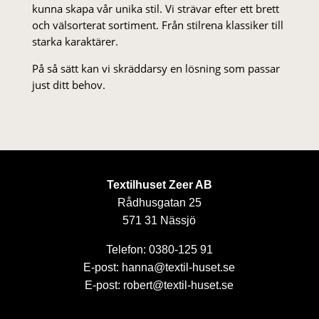
kunna skapa vår unika stil. Vi strä­var efter ett brett
och välsorterat sor­ti­ment. Från stil­rena klas­siker till
starka karaktärer.
På så sätt kan vi skräddarsy en lösning som passar
just ditt behov.
Textilhuset Zeer AB
Rådhusgatan 25
571 31 Nässjö
Telefon: 0380-125 91
E-post: hanna@textil-huset.se
E-post: robert@textil-huset.se