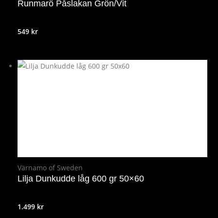
Runmarö Påslakan Grön/Vit
549
kr
Värnamo of Sweden
Lilja Dunkudde låg 600 gr 50×60
1.499
kr