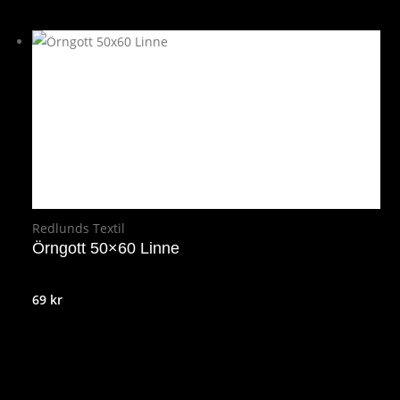
Redlunds Textil
Örngott 50×60 Linne
69
kr