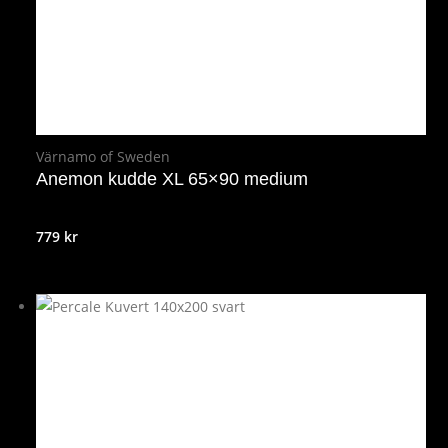
Värnamo of Sweden
Anemon kudde XL 65×90 medium
779
kr