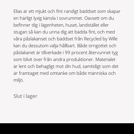
var:
är:
Elias är ett mjukt och fint randigt bäddset som skapar
499 kr.
349 kr.
en härligt lyxig känsla i sovrummet. Oavsett om du
befinner dig i lägenheten, huset, landstället eller
stugan så kan du unna dig att bädda fint, och med
våra påslakanset och bäddset från Recycled by Wille
kan du dessutom välja hållbart. Både örngottet och
påslakanet är tillverkade i 99 procent återvunnet tyg
som blivit över från andra produktioner. Materialet
är lent och behagligt mot din hud, samtidigt som det
är framtaget med omtanke om både människa och
miljö.
Slut i lager