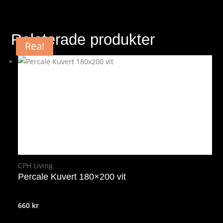
Relaterade produkter
Rea!
CPH Living
Percale Kuvert 180×200 vit
660
kr