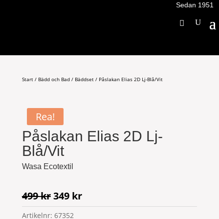
Sedan 1951
Start
/
Bädd och Bad
/
Bäddset
/ Påslakan Elias 2D Lj-Blå/Vit
Rea!
Påslakan Elias 2D Lj-
Blå/Vit
Wasa Ecotextil
Det
Det
499
kr
349
kr
ursprungliga
nuvarande
Artikelnr:
67352
priset
priset