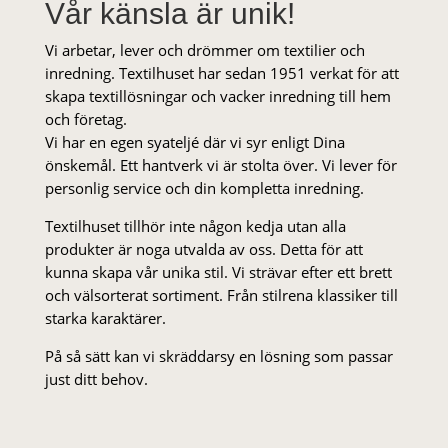
Vår känsla är unik!
Vi arbetar, lever och drömmer om textilier och
inredning. Textilhuset har sedan 1951 verkat för att
skapa textillösningar och vacker inredning till hem
och företag.
Vi har en egen syateljé där vi syr enligt Dina
önskemål. Ett hantverk vi är stolta över. Vi lever för
personlig service och din kompletta inredning.
Textilhuset tillhör inte någon kedja utan alla
produkter är noga utvalda av oss. Detta för att
kunna skapa vår unika stil. Vi strä­var efter ett brett
och välsorterat sor­ti­ment. Från stil­rena klas­siker till
starka karaktärer.
På så sätt kan vi skräddarsy en lösning som passar
just ditt behov.