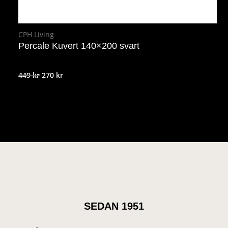
CPH Living
Percale Kuvert 140×200 svart
Det
Det
449
kr
270
kr
ursprungliga
nuvarande
priset
priset
var:
är:
449 kr.
270 kr.
SEDAN 1951