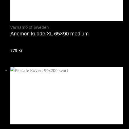
Värnamo of Sweden
Anemon kudde XL 65×90 medium
779
kr