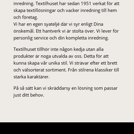
inredning. Textilhuset har sedan 1951 verkat för att
skapa textillösningar och vacker inredning till hem
och företag.
Vi har en egen syateljé där vi syr enligt Dina
önskemål. Ett hantverk vi är stolta över. Vi lever för
personlig service och din kompletta inredning.
Textilhuset tillhör inte någon kedja utan alla
produkter är noga utvalda av oss. Detta för att
kunna skapa vår unika stil. Vi strä­var efter ett brett
och välsorterat sor­ti­ment. Från stil­rena klas­siker till
starka karaktärer.
På så sätt kan vi skräddarsy en lösning som passar
just ditt behov.