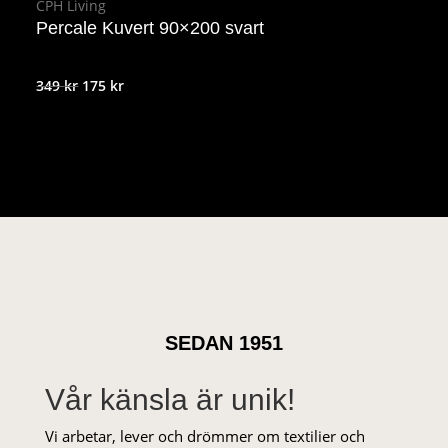
CPH Living
Percale Kuvert 90×200 svart
Det
Det
349
kr
175
kr
ursprungliga
nuvarande
priset
priset
var:
är:
349 kr.
175 kr.
SEDAN 1951
Vår känsla är unik!
Vi arbetar, lever och drömmer om textilier och