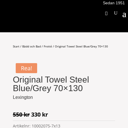
Sedan 1951
Start
/
Bädd och Bad
/
Frotté
/ Original Towel Steel Blue/Grey 70×130
Rea!
Original Towel Steel
Blue/Grey 70×130
Lexington
Det
Det
550
kr
330
kr
ursprungliga
nuvarande
Artikelnr:
10002075-7x13
priset
priset