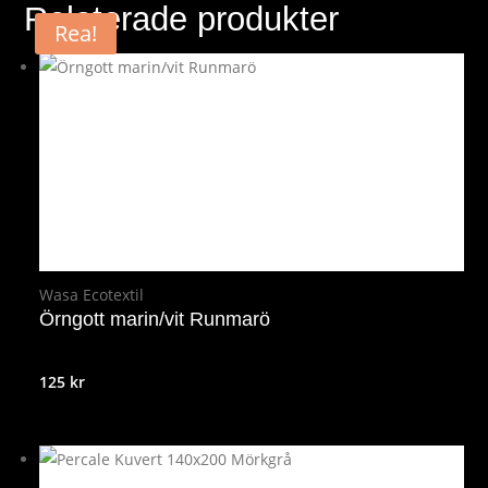
Relaterade produkter
Rea!
Wasa Ecotextil
Örngott marin/vit Runmarö
125
kr