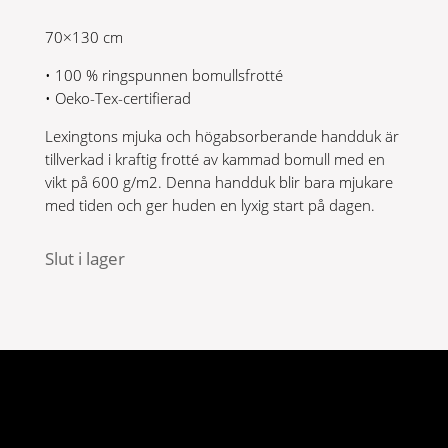
var:
är:
70×130 cm
550 kr.
330 kr.
• 100 % ringspunnen bomullsfrotté
• Oeko-Tex-certifierad
Lexingtons mjuka och högabsorberande handduk är
tillverkad i kraftig frotté av kammad bomull med en
vikt på 600 g/m2. Denna handduk blir bara mjukare
med tiden och ger huden en lyxig start på dagen.
Slut i lager