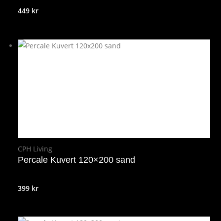
449
kr
CPH Living
Percale Kuvert 120×200 sand
399
kr