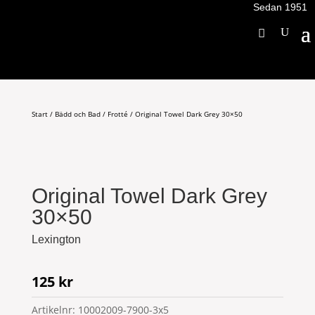
Sedan 1951
Start
/
Bädd och Bad
/
Frotté
/ Original Towel Dark Grey 30×50
Original Towel Dark Grey
30×50
Lexington
125
kr
Artikelnr:
10002009-7900-3x5