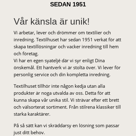
SEDAN 1951
Vår känsla är unik!
Vi arbetar, lever och drömmer om textilier och
inredning. Textilhuset har sedan 1951 verkat för att
skapa textillösningar och vacker inredning till hem
och företag.
Vi har en egen syateljé där vi syr enligt Dina
önskemål. Ett hantverk vi är stolta över. Vi lever för
personlig service och din kompletta inredning.
Textilhuset tillhör inte någon kedja utan alla
produkter är noga utvalda av oss. Detta för att
kunna skapa vår unika stil. Vi strä­var efter ett brett
och välsorterat sor­ti­ment. Från stil­rena klas­siker till
starka karaktärer.
På så sätt kan vi skräddarsy en lösning som passar
just ditt behov.