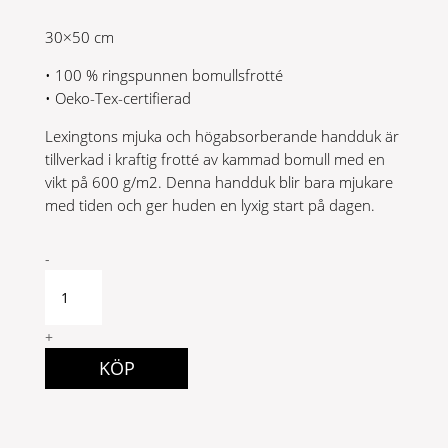
30×50 cm
• 100 % ringspunnen bomullsfrotté
• Oeko-Tex-certifierad
Lexingtons mjuka och högabsorberande handduk är
tillverkad i kraftig frotté av kammad bomull med en
vikt på 600 g/m2. Denna handduk blir bara mjukare
med tiden och ger huden en lyxig start på dagen.
Original
-
Towel
Dark
Grey
+
30x50
KÖP
quantity