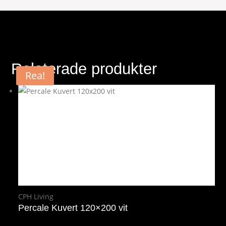
Relaterade produkter
Rea!
CPH Living
Percale Kuvert 120×200 vit