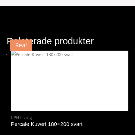
Relaterade produkter
Rea!
Rea!
CPH Living
Percale Kuvert 180×200 svart