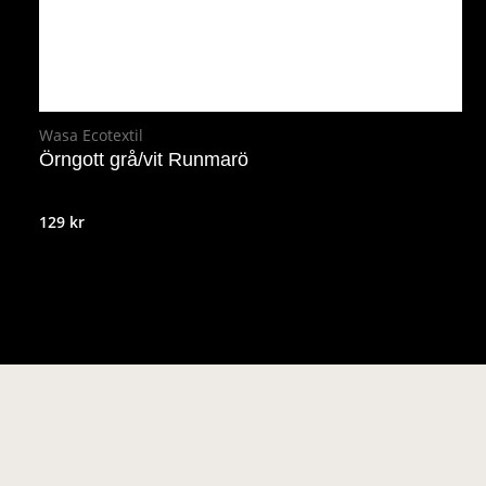
Wasa Ecotextil
Örngott grå/vit Runmarö
129
kr