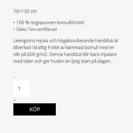
70×130 cm
• 100 % ringspunnen bomullsfrotté
• Oeko-Tex-certifierad
Lexingtons mjuka och högabsorberande handduk är
tillverkad i kraftig frotté av kammad bomull med en
vikt på 600 g/m2. Denna handduk blir bara mjukare
med tiden och ger huden en lyxig start på dagen.
Original
-
Towel
Dark
Grey
+
70x130
KÖP
quantity