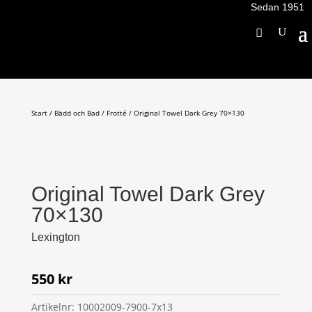
Sedan 1951
Start
/
Bädd och Bad
/
Frotté
/ Original Towel Dark Grey 70×130
Original Towel Dark Grey
70×130
Lexington
550
kr
Artikelnr:
10002009-7900-7x13