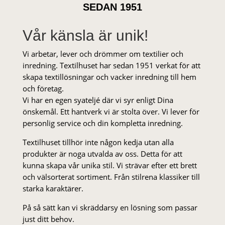
SEDAN 1951
Vår känsla är unik!
Vi arbetar, lever och drömmer om textilier och
inredning. Textilhuset har sedan 1951 verkat för att
skapa textillösningar och vacker inredning till hem
och företag.
Vi har en egen syateljé där vi syr enligt Dina
önskemål. Ett hantverk vi är stolta över. Vi lever för
personlig service och din kompletta inredning.
Textilhuset tillhör inte någon kedja utan alla
produkter är noga utvalda av oss. Detta för att
kunna skapa vår unika stil. Vi strä­var efter ett brett
och välsorterat sor­ti­ment. Från stil­rena klas­siker till
starka karaktärer.
På så sätt kan vi skräddarsy en lösning som passar
just ditt behov.