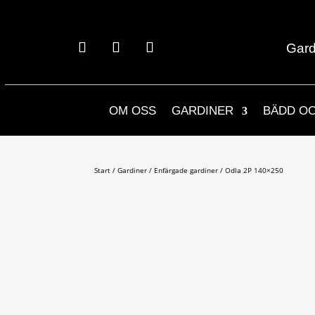
Gard
OM OSS
GARDINER
BÄDD O
Start
/
Gardiner
/
Enfärgade gardiner
/ Odla 2P 140×250