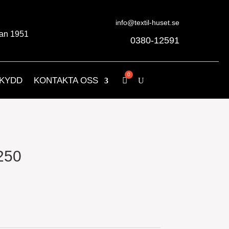
info@textil-huset.se
an 1951
0380-12591
KYDD
KONTAKTA OSS
250