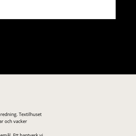
nredning. Textilhuset
gar och vacker
kemål. Ett hantverk vi