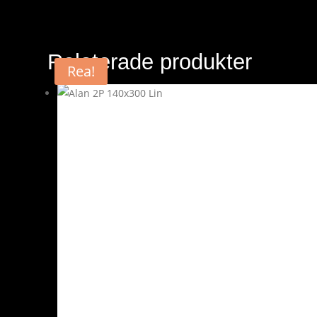
Relaterade produkter
Rea!