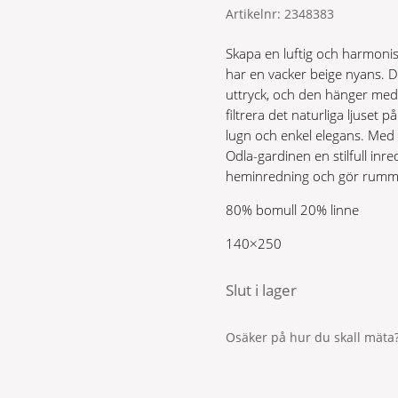
Artikelnr:
2348383
Skapa en luftig och harmoni
har en vacker beige nyans. De
uttryck, och den hänger med 
filtrera det naturliga ljuset 
lugn och enkel elegans. Med d
Odla-gardinen en stilfull inr
heminredning och gör rumme
80% bomull 20% linne
140×250
Slut i lager
Osäker på hur du skall mäta?