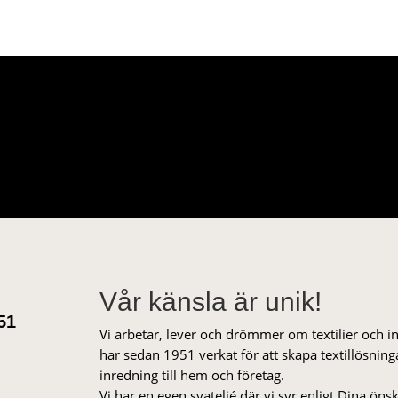
Vår känsla är unik!
51
Vi arbetar, lever och drömmer om textilier och i
har sedan 1951 verkat för att skapa textillösnin
inredning till hem och företag.
Vi har en egen syateljé där vi syr enligt Dina öns