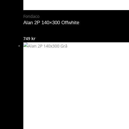
Fondaco
Alan 2P 140×300 Offwhite
749
kr