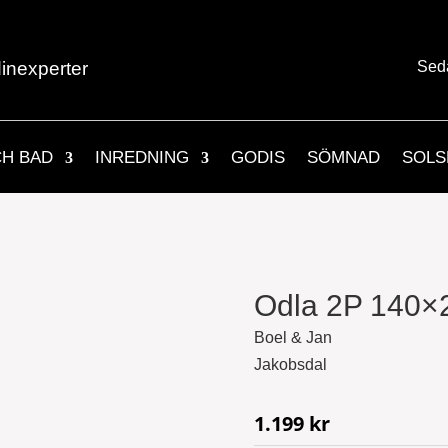
inexperter
Sed
CH BAD
INREDNING
GODIS
SÖMNAD
SOLS
Odla 2P 140×
Boel & Jan
Jakobsdal
1.199
kr