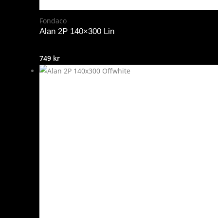
Fondaco
Alan 2P 140×300 Lin
749
kr