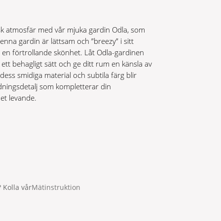
sk atmosfär med vår mjuka gardin Odla, som
nna gardin är lättsam och ”breezy” i sitt
en förtrollande skönhet. Låt Odla-gardinen
på ett behagligt sätt och ge ditt rum en känsla av
ess smidiga material och subtila färg blir
edningsdetalj som kompletterar din
t levande.
 Kolla vår
Mätinstruktion