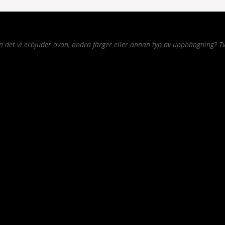
det vi erbjuder ovan, andra färger eller annan typ av upphängning? Tv