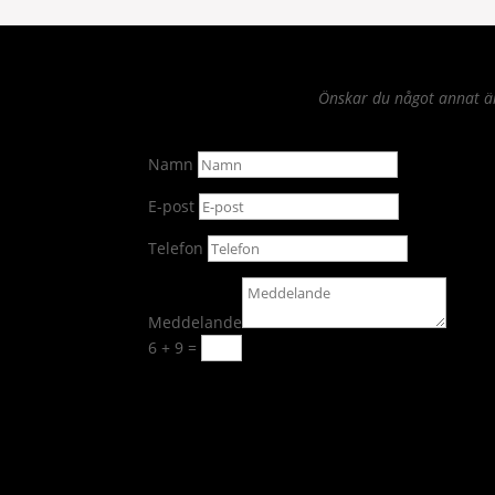
Önskar du något annat än 
Namn
E-post
Telefon
Meddelande
6 + 9
=
Skicka