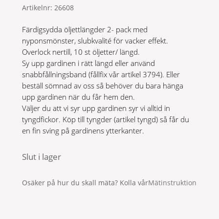
Artikelnr:
26608
Färdigsydda öljettlängder 2- pack med
nyponsmönster, slubkvalité för vacker effekt.
Overlock nertill, 10 st öljetter/ längd.
Sy upp gardinen i rätt längd eller använd
snabbfållningsband (fållfix vår artikel 3794). Eller
beställ sömnad av oss så behöver du bara hänga
upp gardinen när du får hem den.
Väljer du att vi syr upp gardinen syr vi alltid in
tyngdfickor. Köp till tyngder (artikel tyngd) så får du
en fin sving på gardinens ytterkanter.
Slut i lager
Osäker på hur du skall mäta? Kolla vår
Mätinstruktion