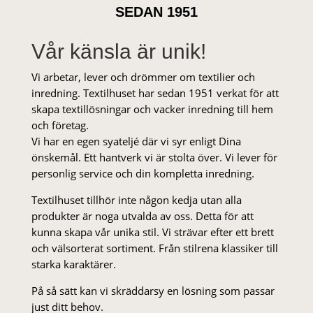
SEDAN 1951
Vår känsla är unik!
Vi arbetar, lever och drömmer om textilier och
inredning. Textilhuset har sedan 1951 verkat för att
skapa textillösningar och vacker inredning till hem
och företag.
Vi har en egen syateljé där vi syr enligt Dina
önskemål. Ett hantverk vi är stolta över. Vi lever för
personlig service och din kompletta inredning.
Textilhuset tillhör inte någon kedja utan alla
produkter är noga utvalda av oss. Detta för att
kunna skapa vår unika stil. Vi strä­var efter ett brett
och välsorterat sor­ti­ment. Från stil­rena klas­siker till
starka karaktärer.
På så sätt kan vi skräddarsy en lösning som passar
just ditt behov.