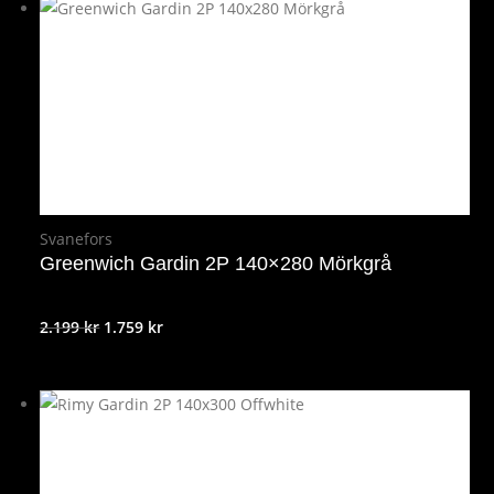
Svanefors
Greenwich Gardin 2P 140×280 Mörkgrå
Det
Det
2.199
kr
1.759
kr
ursprungliga
nuvarande
priset
priset
var:
är:
2.199 kr.
1.759 kr.