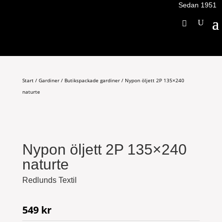
Sedan 1951
Start
/
Gardiner
/
Butikspackade gardiner
/ Nypon öljett 2P 135×240
naturte
Nypon öljett 2P 135×240
naturte
Redlunds Textil
549
kr