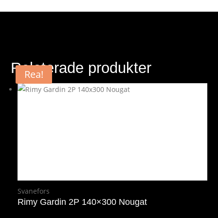
Relaterade produkter
Rea!
Svanefors
Rimy Gardin 2P 140×300 Nougat