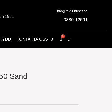
info@textil-huset.se
an 1951
0380-12591
KYDD
KONTAKTA OSS
250 Sand