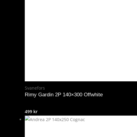
Svanefors
Rimy Gardin 2P 140×300 Offwhite
499
kr