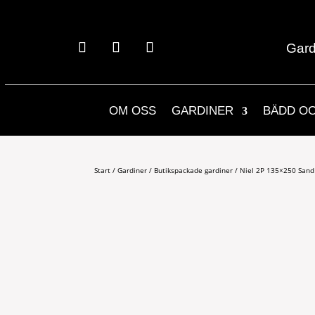
Gard
OM OSS
GARDINER
BÄDD O
Start
/
Gardiner
/
Butikspackade gardiner
/ Niel 2P 135×250 Sand