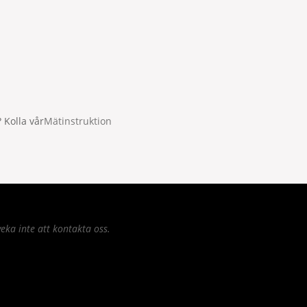
 Kolla vår
Mätinstruktion
eka inte att kontakta oss.