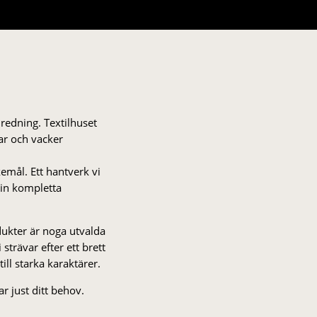
nredning. Textilhuset
gar och vacker
kemål. Ett hantverk vi
 din kompletta
odukter är noga utvalda
strä­var efter ett brett
 till starka karaktärer.
r just ditt behov.