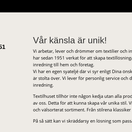
Vår känsla är unik!
51
Vi arbetar, lever och drömmer om textilier och i
har sedan 1951 verkat för att skapa textillösnin
inredning till hem och företag.
Vi har en egen syateljé där vi syr enligt Dina öns
är stolta över. Vi lever för personlig service och
inredning.
Textilhuset tillhör inte någon kedja utan alla pr
av oss. Detta för att kunna skapa vår unika stil. Vi 
och välsorterat sor­ti­ment. Från stil­rena klas­siker
På så sätt kan vi skräddarsy en lösning som passa