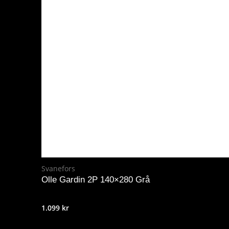
var:
är:
2.199 kr.
1.759 kr.
Svanefors
Olle Gardin 2P 140×280 Grå
1.099
kr