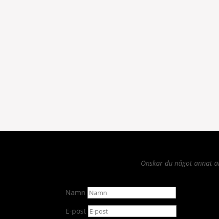
Önskar du något annat än 
Namn
E-post