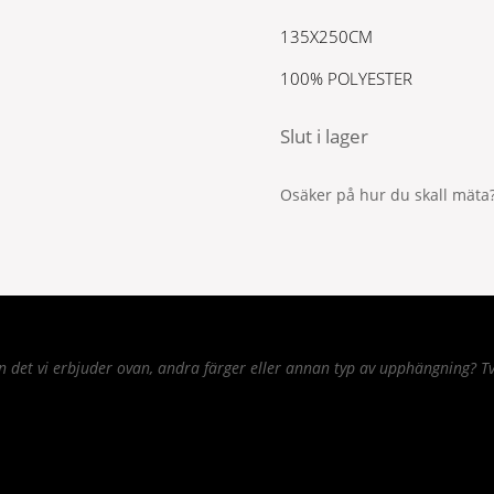
135X250CM
100% POLYESTER
Slut i lager
Osäker på hur du skall mäta?
det vi erbjuder ovan, andra färger eller annan typ av upphängning? Tv