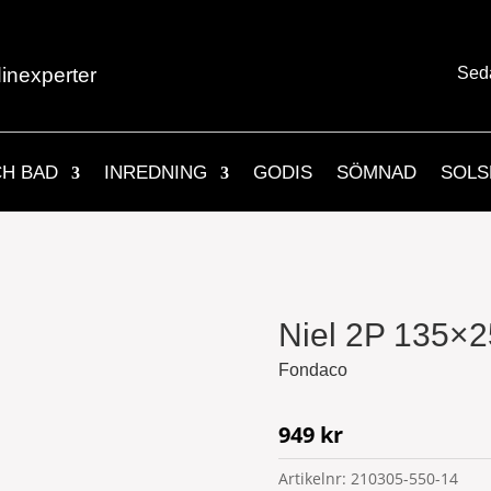
inexperter
Sed
CH BAD
INREDNING
GODIS
SÖMNAD
SOLS
Niel 2P 135×
Fondaco
949
kr
Artikelnr:
210305-550-14