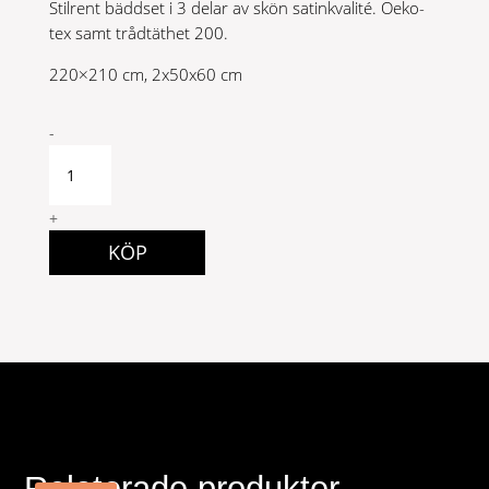
Stilrent bäddset i 3 delar av skön satinkvalité. Oeko-
tex samt trådtäthet 200.
220×210 cm, 2x50x60 cm
Mirage
-
Kingsize
ljusgrå
quantity
+
KÖP
Relaterade produkter