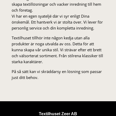
skapa textillösningar och vacker inredning till hem
och företag.
Vi har en egen syateljé där vi syr enligt Dina
önskemål. Ett hantverk vi är stolta över. Vi lever för
personlig service och din kompletta inredning.
Textilhuset tillhör inte någon kedja utan alla
produkter är noga utvalda av oss. Detta för att
kunna skapa vår unika stil. Vi strä­var efter ett brett
och välsorterat sor­ti­ment. Från stil­rena klas­siker till
starka karaktärer.
På så sätt kan vi skräddarsy en lösning som passar
just ditt behov.
Textilhuset Zeer AB