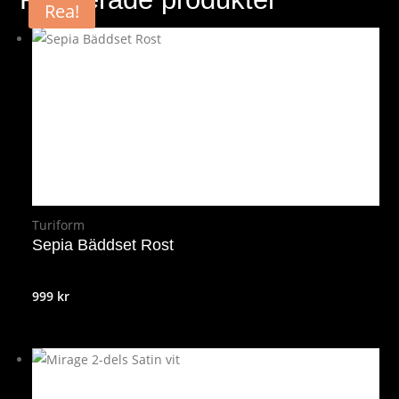
Rea!
Turiform
Sepia Bäddset Rost
999
kr