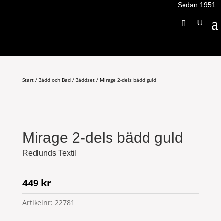
Sedan 1951
Start
/
Bädd och Bad
/
Bäddset
/ Mirage 2-dels bädd guld
Mirage 2-dels bädd guld
Redlunds Textil
449
kr
Artikelnr:
22781