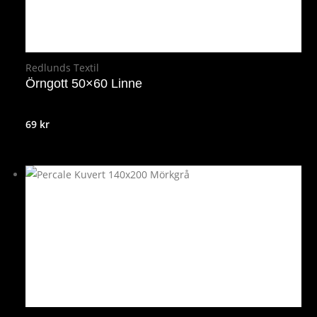
Redlunds Textil
Örngott 50×60 Linne
69
kr