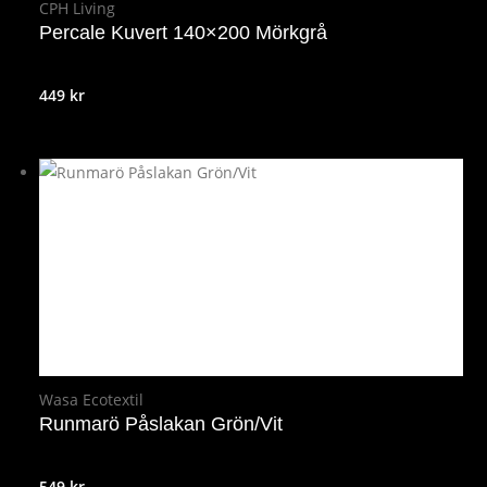
CPH Living
Percale Kuvert 140×200 Mörkgrå
449
kr
Wasa Ecotextil
Runmarö Påslakan Grön/Vit
549
kr