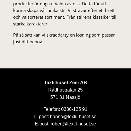
produkter är noga utvalda av oss. Detta för att
kunna skapa vår unika stil. Vi strä­var efter ett brett
och välsorterat sor­ti­ment. Från stil­rena klas­siker till
starka karaktärer.
På så sätt kan vi skräddarsy en lösning som passar
just ditt behov.
Textilhuset Zeer AB
Rådhusgatan 25
571 31 Nässjö
Telefon: 0380-125 91
E-post: hanna@textil-huset.se
E-post: robert@textil-huset.se