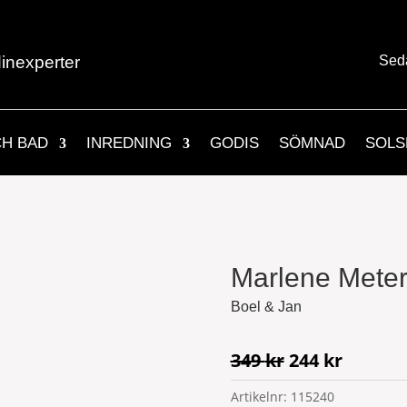
inexperter
Sed
CH BAD
INREDNING
GODIS
SÖMNAD
SOLS
Marlene Meter
Boel & Jan
Det
Det
349
kr
244
kr
ursprungliga
nuvara
Artikelnr:
115240
priset
priset