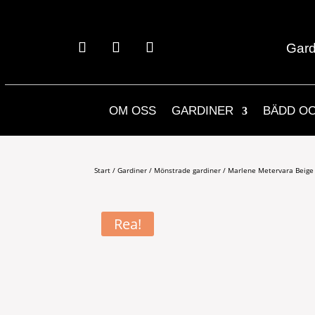
Gard
OM OSS
GARDINER
BÄDD O
Start
/
Gardiner
/
Mönstrade gardiner
/ Marlene Metervara Beige
Rea!