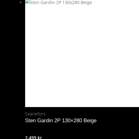
Svanefors
Sten Gardin 2P 130×280 Beige
2.499
kr