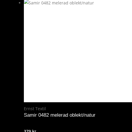
Ernst Textil
Samir 0482 melerad oblekt/natur
379
kr