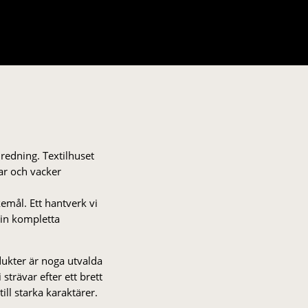
nredning. Textilhuset
gar och vacker
kemål. Ett hantverk vi
 din kompletta
odukter är noga utvalda
strä­var efter ett brett
 till starka karaktärer.