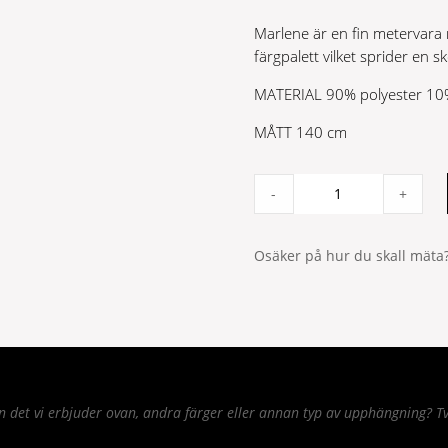
var:
är:
Marlene är en fin metervara
349 kr.
244 kr.
färgpalett vilket sprider en s
MATERIAL 90% polyester 10%
MÅTT 140 cm
Marlene
-
+
Metervara
Beige
quantity
Osäker på hur du skall mäta?
det vi erbjuder ovan, andra färger eller annan typ av upphängning? Tv