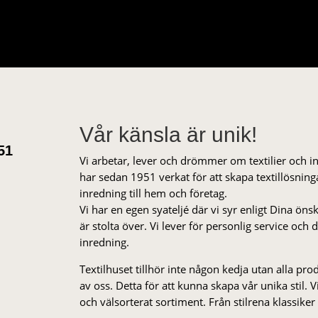
Vår känsla är unik!
51
Vi arbetar, lever och drömmer om textilier och i
har sedan 1951 verkat för att skapa textillösnin
inredning till hem och företag.
Vi har en egen syateljé där vi syr enligt Dina öns
är stolta över. Vi lever för personlig service och
inredning.
Textilhuset tillhör inte någon kedja utan alla pr
av oss. Detta för att kunna skapa vår unika stil. Vi 
och välsorterat sor­ti­ment. Från stil­rena klas­siker