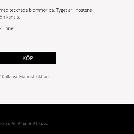
 med tecknade blommor på. Tyget är i höstens
kön känsla.
 linne
KÖP
 Kolla vår
Mätinstruktion
eka inte att kontakta oss.