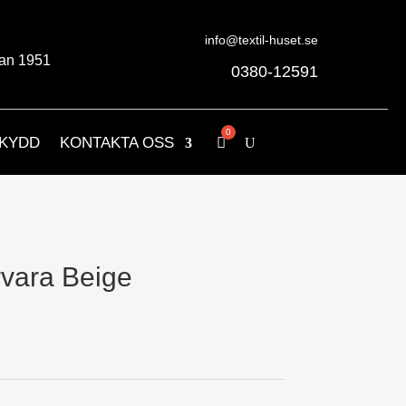
info@textil-huset.se
an 1951
0380-12591
KYDD
KONTAKTA OSS
vara Beige
nde