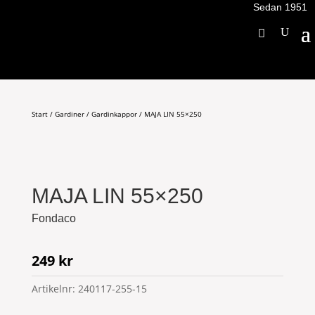
Sedan 1951
Start
/
Gardiner
/
Gardinkappor
/ MAJA LIN 55×250
MAJA LIN 55×250
Fondaco
249
kr
Artikelnr:
240117-255-15