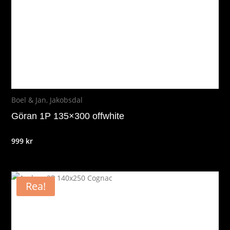
Boel & Jan
,
Jakobsdal
Göran 1P 135×300 offwhite
999
kr
Rea!