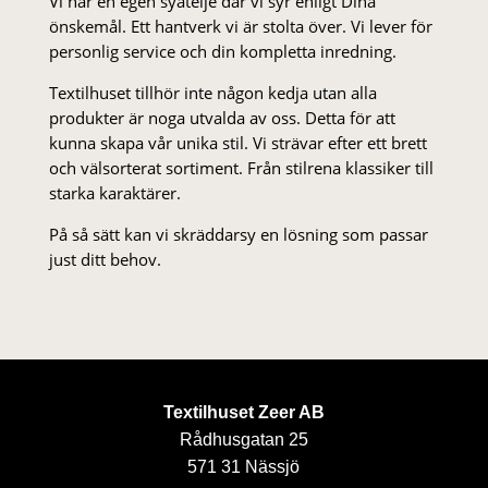
Vi har en egen syateljé där vi syr enligt Dina
önskemål. Ett hantverk vi är stolta över. Vi lever för
personlig service och din kompletta inredning.
Textilhuset tillhör inte någon kedja utan alla
produkter är noga utvalda av oss. Detta för att
kunna skapa vår unika stil. Vi strä­var efter ett brett
och välsorterat sor­ti­ment. Från stil­rena klas­siker till
starka karaktärer.
På så sätt kan vi skräddarsy en lösning som passar
just ditt behov.
Textilhuset Zeer AB
Rådhusgatan 25
571 31 Nässjö