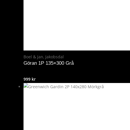
Boel & Jan
,
Jakobsdal
Göran 1P 135×300 Grå
999
kr