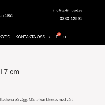
info@textil-huset.se
an 1951
0380-12591
KYDD
KONTAKTA OSS
l 7 cm
Eliteskena på vägg. Måste kombineras med vårt