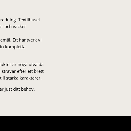
nredning. Textilhuset
gar och vacker
kemål. Ett hantverk vi
 din kompletta
odukter är noga utvalda
strä­var efter ett brett
 till starka karaktärer.
r just ditt behov.