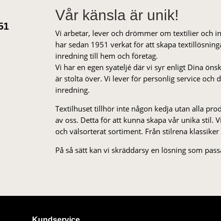
Vår känsla är unik!
51
Vi arbetar, lever och drömmer om textilier och i
har sedan 1951 verkat för att skapa textillösnin
inredning till hem och företag.
Vi har en egen syateljé där vi syr enligt Dina öns
är stolta över. Vi lever för personlig service och
inredning.
Textilhuset tillhör inte någon kedja utan alla pr
av oss. Detta för att kunna skapa vår unika stil. Vi 
och välsorterat sor­ti­ment. Från stil­rena klas­siker
På så sätt kan vi skräddarsy en lösning som passa
Kundservice