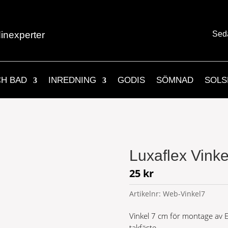
inexperter
Sed
CH BAD
INREDNING
GODIS
SÖMNAD
SOLS
Luxaflex Vinke
25
kr
Artikelnr:
Web-Vinkel7
Vinkel 7 cm för montage av 
takfäste.