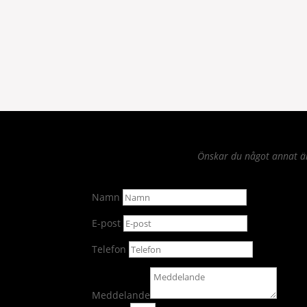
Önskar du något annat än 
Namn
E-post
Telefon
Meddelande