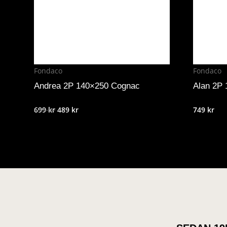
Fondaco
Fondaco
Andrea 2P 140×250 Cognac
Alan 2P
Det
Det
699
kr
489
kr
749
kr
ursprungliga
nuvarande
priset
priset
var:
är:
699 kr.
489 kr.