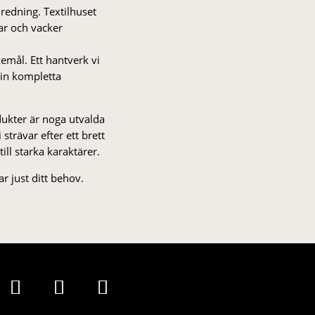
nredning. Textilhuset
gar och vacker
kemål. Ett hantverk vi
 din kompletta
odukter är noga utvalda
strä­var efter ett brett
 till starka karaktärer.
r just ditt behov.