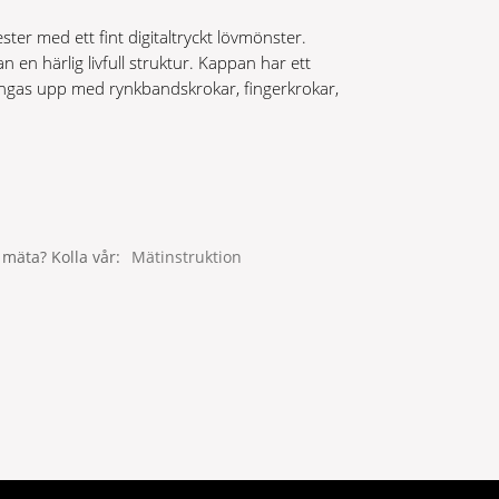
ster med ett fint digitaltryckt lövmönster.
n en härlig livfull struktur. Kappan har ett
ngas upp med rynkbandskrokar, fingerkrokar,
 mäta? Kolla vår
Mätinstruktion