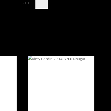
Skicka
=
6 + 10