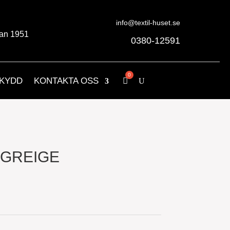
info@textil-huset.se
an 1951
0380-12591
KYDD
KONTAKTA OSS
 GREIGE