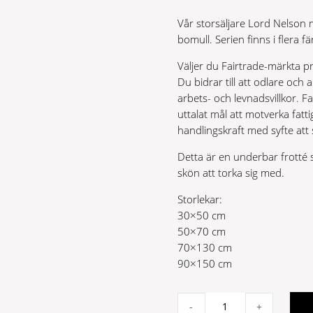
Vår storsäljare Lord Nelson 
bomull. Serien finns i flera fä
Väljer du Fairtrade-märkta pr
Du bidrar till att odlare och 
arbets- och levnadsvillkor. F
uttalat mål att motverka fat
handlingskraft med syfte att
Detta är en underbar frotté
skön att torka sig med.
Storlekar:
30×50 cm
50×70 cm
70×130 cm
90×150 cm
Lord
-
+