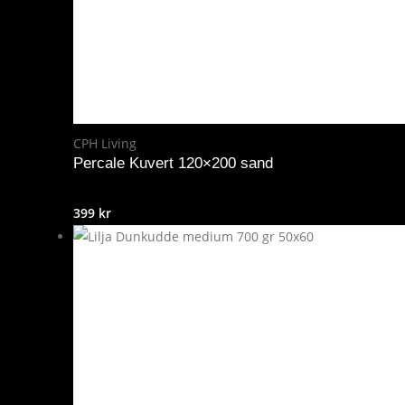
CPH Living
Percale Kuvert 120×200 sand
399
kr