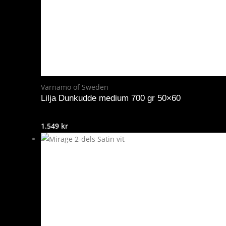
Värnamo of Sweden
Lilja Dunkudde medium 700 gr 50×60
1.549
kr