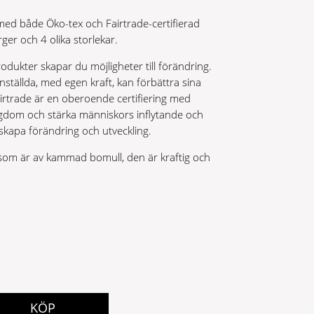
med både Öko-tex och Fairtrade-certifierad
rger och 4 olika storlekar.
odukter skapar du möjligheter till förändring.
anställda, med egen kraft, kan förbättra sina
airtrade är en oberoende certifiering med
tigdom och stärka människors inflytande och
 skapa förändring och utveckling.
 som är av kammad bomull, den är kraftig och
KÖP