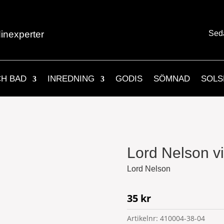
inexperter
Sed
CH BAD
INREDNING
GODIS
SÖMNAD
SOLS
Lord Nelson v
Lord Nelson
35
kr
Artikelnr:
410004-38-04