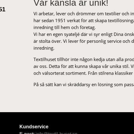
Vår känsla är unik!
51
Vi arbetar, lever och drömmer om textilier och i
har sedan 1951 verkat för att skapa textillösnin
inredning till hem och företag.
Vi har en egen syateljé där vi syr enligt Dina öns
är stolta över. Vi lever för personlig service och
inredning.
Textilhuset tillhör inte någon kedja utan alla pr
av oss. Detta för att kunna skapa vår unika stil. Vi 
och välsorterat sor­ti­ment. Från stil­rena klas­siker
På så sätt kan vi skräddarsy en lösning som passa
Kundservice