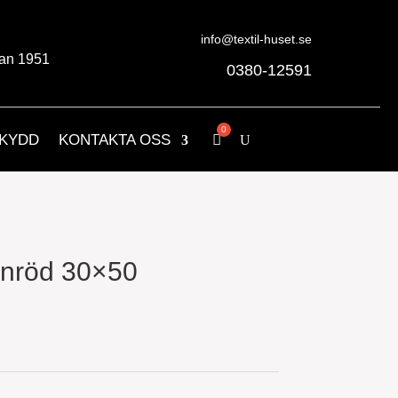
info@textil-huset.se
an 1951
0380-12591
KYDD
KONTAKTA OSS
inröd 30×50