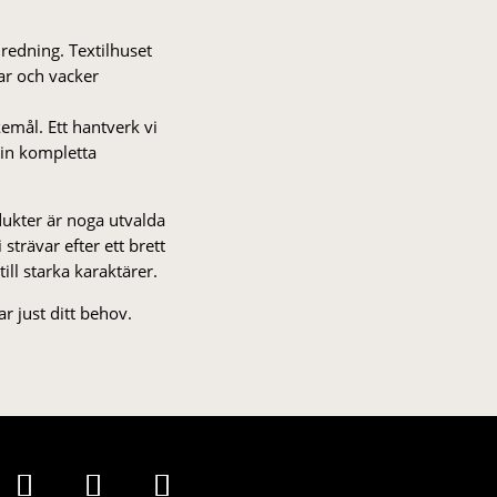
nredning. Textilhuset
gar och vacker
kemål. Ett hantverk vi
 din kompletta
odukter är noga utvalda
strä­var efter ett brett
 till starka karaktärer.
r just ditt behov.