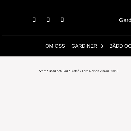
Gard
OM OSS
GARDINER
BÄDD O
Start
/
Bädd och Bad
/
Frotté
/ Lord Nelson vinröd 30×50