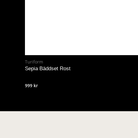
Turiform
Sepia Bäddset Rost
999
kr