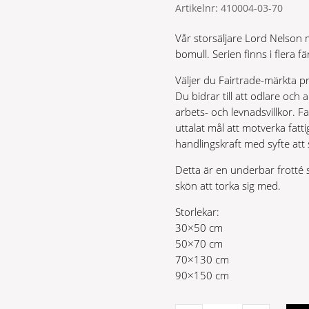
Artikelnr:
410004-03-70
Vår storsäljare Lord Nelson 
bomull. Serien finns i flera fä
Väljer du Fairtrade-märkta pr
Du bidrar till att odlare och 
arbets- och levnadsvillkor. F
uttalat mål att motverka fat
handlingskraft med syfte att
Detta är en underbar frotté
skön att torka sig med.
Storlekar:
30×50 cm
50×70 cm
70×130 cm
90×150 cm