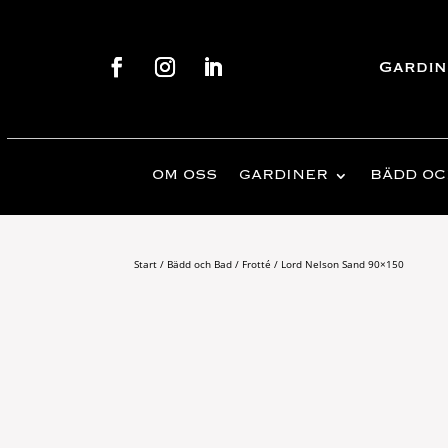
Gardin
OM OSS
GARDINER
BÄDD OC
Start
/
Bädd och Bad
/
Frotté
/ Lord Nelson Sand 90×150