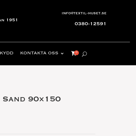
info@textil-huset.se
an 1951
0380-12591
KYDD
KONTAKTA OSS
 Sand 90×150