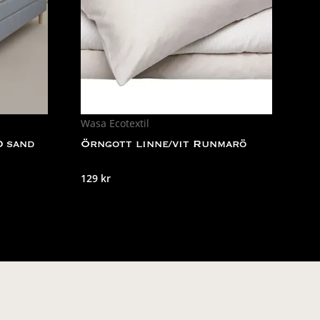
Wasa Ecotextil
0 sand
Örngott linne/vit Runmarö
129
kr