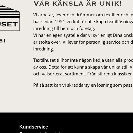
Vår känsla är unik!
Vi arbetar, lever och drömmer om textilier och i
har sedan 1951 verkat för att skapa textillösnin
inredning till hem och företag.
Vi har en egen syateljé där vi syr enligt Dina öns
är stolta över. Vi lever för personlig service och
51
inredning.
Textilhuset tillhör inte någon kedja utan alla pr
av oss. Detta för att kunna skapa vår unika stil. Vi 
och välsorterat sor­ti­ment. Från stil­rena klas­siker
På så sätt kan vi skräddarsy en lösning som passa
Kundservice