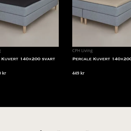
g
CPH Living
 Kuvert 140×200 svart
Percale Kuvert 140×20
t
Det
0
kr
449
kr
prungliga
nuvarande
set
priset
:
är:
 kr.
270 kr.