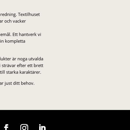
nredning. Textilhuset
gar och vacker
kemål. Ett hantverk vi
 din kompletta
odukter är noga utvalda
strä­var efter ett brett
 till starka karaktärer.
r just ditt behov.