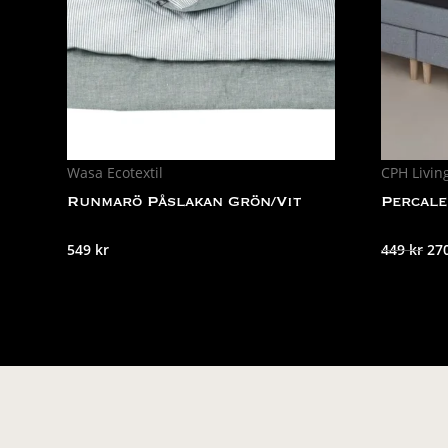
Wasa Ecotextil
CPH Livin
Runmarö Påslakan Grön/Vit
Percale
De
549
kr
449
kr
27
urs
pri
var
449