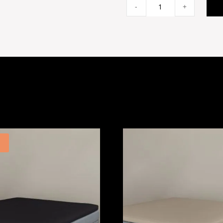
Lord
-
+
Nelson
Sand
90x150
quantity
!