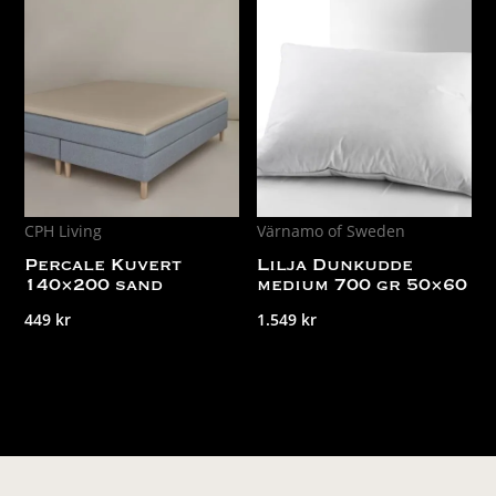
CPH Living
Värnamo of Sweden
Percale Kuvert
Lilja Dunkudde
140×200 sand
medium 700 gr 50×60
449
kr
1.549
kr