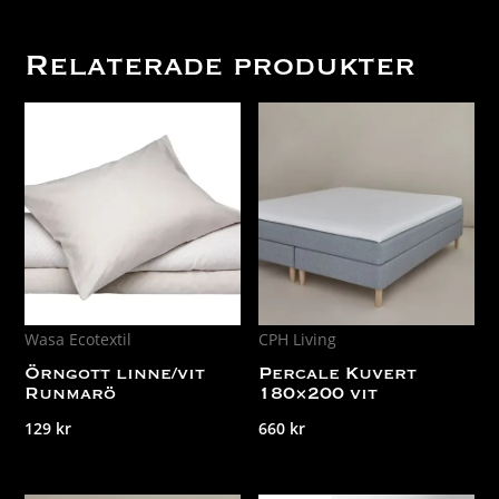
Relaterade produkter
Wasa Ecotextil
CPH Living
Örngott linne/vit
Percale Kuvert
Runmarö
180×200 vit
129
kr
660
kr