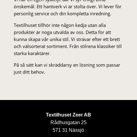
önskemål. Ett hantverk vi är stolta över. Vi lever för
personlig service och din kompletta inredning.
Textilhuset tillhör inte någon kedja utan alla
produkter är noga utvalda av oss. Detta för att
kunna skapa vår unika stil. Vi strä­var efter ett brett
och välsorterat sor­ti­ment. Från stil­rena klas­siker till
starka karaktärer.
På så sätt kan vi skräddarsy en lösning som passar
just ditt behov.
Textilhuset Zeer AB
Rådhusgatan 25
571 31 Nässjö