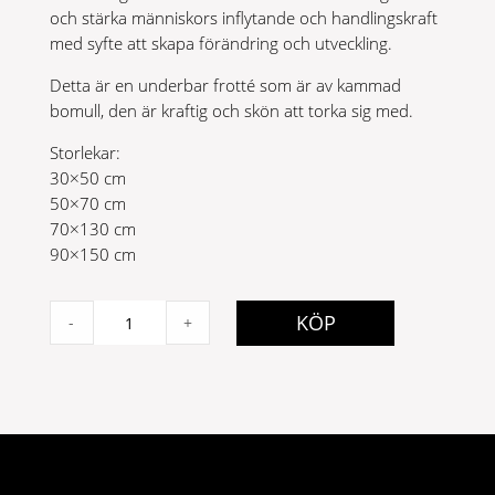
och stärka människors inflytande och handlingskraft
med syfte att skapa förändring och utveckling.
Detta är en underbar frotté som är av kammad
bomull, den är kraftig och skön att torka sig med.
Storlekar:
30×50 cm
50×70 cm
70×130 cm
90×150 cm
Lord
KÖP
-
+
Nelson
Rosa
30x50
quantity