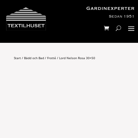
Gardinexperter
Sedan 1951
Start
/
Bädd och Bad
/
Frotté
/ Lord Nelson Rosa 30×50