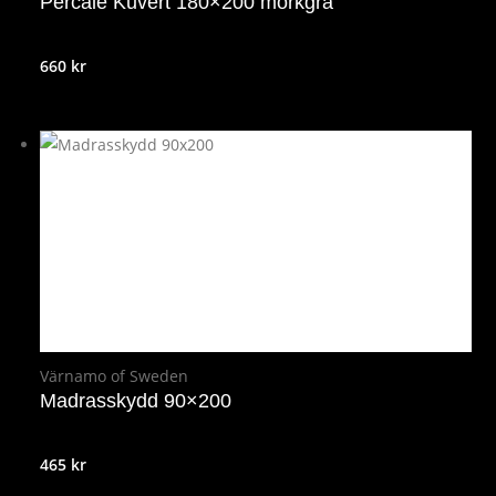
Percale Kuvert 180×200 mörkgrå
660
kr
Värnamo of Sweden
Madrasskydd 90×200
465
kr