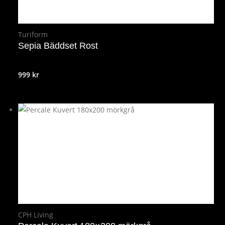
Turiform
Sepia Bäddset Rost
999
kr
CPH Living