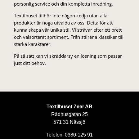
personlig service och din kompletta inredning.
Textilhuset tillhör inte någon kedja utan alla
produkter är noga utvalda av oss. Detta för att
kunna skapa vår unika stil. Vi strä­var efter ett brett
och välsorterat sor­ti­ment. Från stil­rena klas­siker till
starka karaktärer.
På så sätt kan vi skräddarsy en lösning som passar
just ditt behov.
Textilhuset Zeer AB
Rådhusgatan 25
571 31 Nässjö
Telefon: 0380-125 91