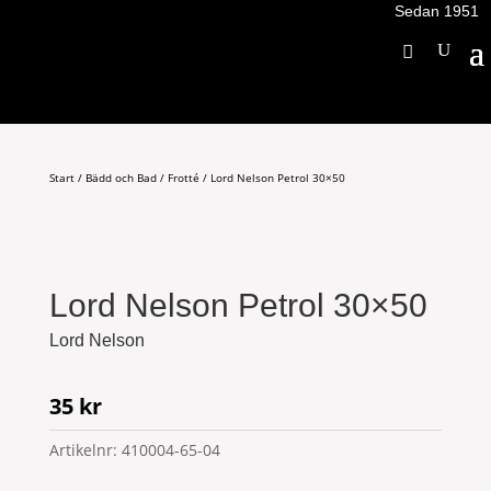
Sedan 1951
Start
/
Bädd och Bad
/
Frotté
/ Lord Nelson Petrol 30×50
Lord Nelson Petrol 30×50
Lord Nelson
35
kr
Artikelnr:
410004-65-04