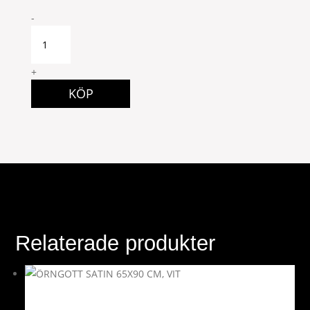
Lord
-
Nelson
Petrol
30x50
+
quantity
KÖP
Relaterade produkter