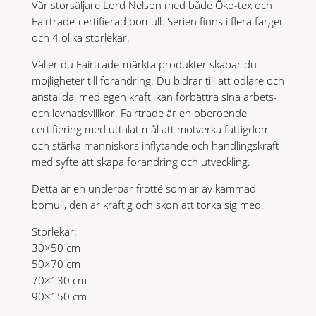
Vår storsäljare Lord Nelson med både Öko-tex och
Fairtrade-certifierad bomull. Serien finns i flera färger
och 4 olika storlekar.
Väljer du Fairtrade-märkta produkter skapar du
möjligheter till förändring. Du bidrar till att odlare och
anställda, med egen kraft, kan förbättra sina arbets-
och levnadsvillkor. Fairtrade är en oberoende
certifiering med uttalat mål att motverka fattigdom
och stärka människors inflytande och handlingskraft
med syfte att skapa förändring och utveckling.
Detta är en underbar frotté som är av kammad
bomull, den är kraftig och skön att torka sig med.
Storlekar:
30×50 cm
50×70 cm
70×130 cm
90×150 cm