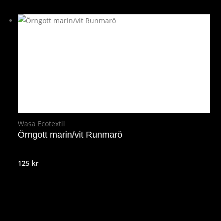
Wasa Ecotextil
Örngott marin/vit Runmarö
125
kr