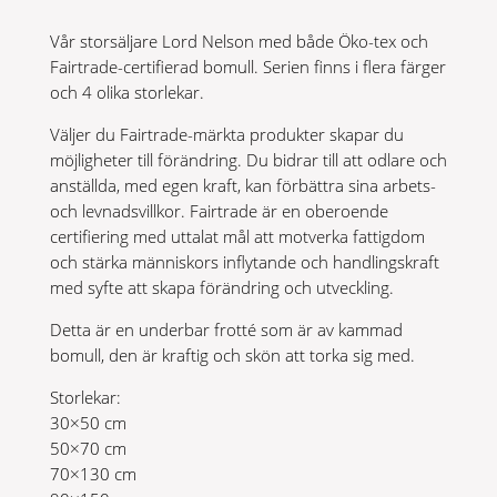
Vår storsäljare Lord Nelson med både Öko-tex och
Fairtrade-certifierad bomull. Serien finns i flera färger
och 4 olika storlekar.
Väljer du Fairtrade-märkta produkter skapar du
möjligheter till förändring. Du bidrar till att odlare och
anställda, med egen kraft, kan förbättra sina arbets-
och levnadsvillkor. Fairtrade är en oberoende
certifiering med uttalat mål att motverka fattigdom
och stärka människors inflytande och handlingskraft
med syfte att skapa förändring och utveckling.
Detta är en underbar frotté som är av kammad
bomull, den är kraftig och skön att torka sig med.
Storlekar:
30×50 cm
50×70 cm
70×130 cm