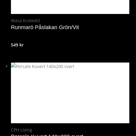
Wasa Ecotextil
Runmarö Påslakan Grön/Vit
549
kr
CPH Living