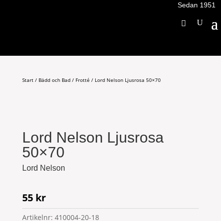
Sedan 1951
Start
/
Bädd och Bad
/
Frotté
/ Lord Nelson Ljusrosa 50×70
Lord Nelson Ljusrosa
50×70
Lord Nelson
55
kr
Artikelnr:
410004-20-18