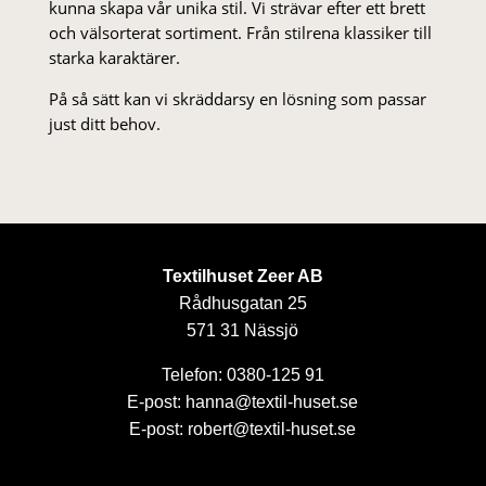
kunna skapa vår unika stil. Vi strä­var efter ett brett
och välsorterat sor­ti­ment. Från stil­rena klas­siker till
starka karaktärer.
På så sätt kan vi skräddarsy en lösning som passar
just ditt behov.
Textilhuset Zeer AB
Rådhusgatan 25
571 31 Nässjö
Telefon: 0380-125 91
E-post: hanna@textil-huset.se
E-post: robert@textil-huset.se