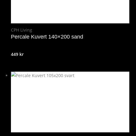
CPH Living
Percale Kuvert 140×200 sand
449
kr