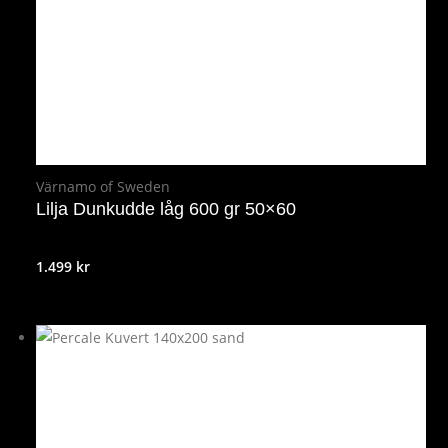
Värnamo of Sweden
Lilja Dunkudde låg 600 gr 50×60
1.499
kr