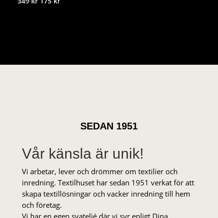
Det
Det
349
kr
175
kr
ursprungliga
nuvarande
priset
priset
var:
är:
349 kr.
175 kr.
SEDAN 1951
Vår känsla är unik!
Vi arbetar, lever och drömmer om textilier och
inredning. Textilhuset har sedan 1951 verkat för att
skapa textillösningar och vacker inredning till hem
och företag.
Vi har en egen syateljé där vi syr enligt Dina