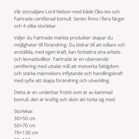
Vår storsäljare Lord Nelson med både Öko-tex och
Fairtrade-certifierad bomull. Serien finns i flera färger
och 4 olika storlekar.
Väljer du Fairtrade-märkta produkter skapar du
möjligheter till förändring. Du bidrar till att odlare och
anställda, med egen kraft, kan förbättra sina arbets-
och levnadsvillkor. Fairtrade är en oberoende
certifiering med uttalat mål att motverka fattigdom
och stärka människors inflytande och handlingskraft
med syfte att skapa förändring och utveckling.
Detta är en underbar frotté som är av kammad
bomull, den är kraftig och skön att torka sig med.
Storlekar:
30×50 cm
50×70 cm
70×130 cm