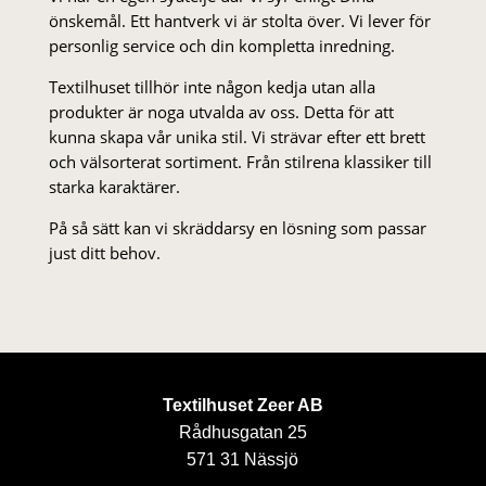
önskemål. Ett hantverk vi är stolta över. Vi lever för
personlig service och din kompletta inredning.
Textilhuset tillhör inte någon kedja utan alla
produkter är noga utvalda av oss. Detta för att
kunna skapa vår unika stil. Vi strä­var efter ett brett
och välsorterat sor­ti­ment. Från stil­rena klas­siker till
starka karaktärer.
På så sätt kan vi skräddarsy en lösning som passar
just ditt behov.
Textilhuset Zeer AB
Rådhusgatan 25
571 31 Nässjö