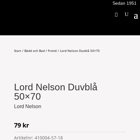
Sedan 1951
Start
/
Bädd och Bad
/
Frotté
/ Lord Nelson Duvblå 50×70
Lord Nelson Duvblå
50×70
Lord Nelson
79
kr
Artikelnr:
410004-57-18