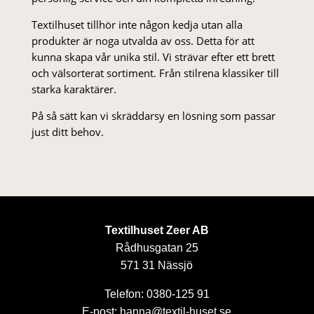
Textilhuset tillhör inte någon kedja utan alla
produkter är noga utvalda av oss. Detta för att
kunna skapa vår unika stil. Vi strä­var efter ett brett
och välsorterat sor­ti­ment. Från stil­rena klas­siker till
starka karaktärer.
På så sätt kan vi skräddarsy en lösning som passar
just ditt behov.
Textilhuset Zeer AB
Rådhusgatan 25
571 31 Nässjö
Telefon: 0380-125 91
E-post: hanna@textil-huset.se