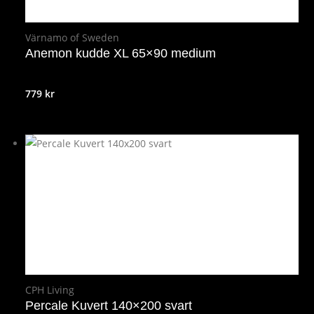
Värnamo of Sweden
Anemon kudde XL 65×90 medium
779
kr
CPH Living
Percale Kuvert 140×200 svart