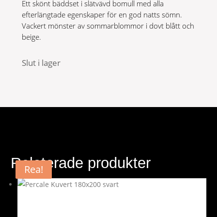
Ett skönt bäddset i slätvävd bomull med alla
efterlängtade egenskaper för en god natts sömn.
Vackert mönster av sommarblommor i dovt blått och
beige.
Slut i lager
Relaterade produkter
Rea!
Rea!