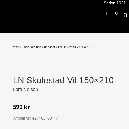
Sedan 1951
Start
/
Bädd och Bad
/
Bäddset
/ LN Skulestad Vit 150×210
LN Skulestad Vit 150×210
Lord Nelson
599
kr
Artikelnr:
421103-00-47