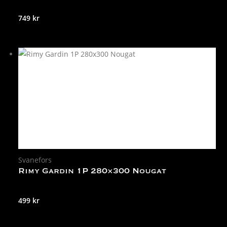
749
kr
Svanefors
Rimy Gardin 1P 280×300 Nougat
499
kr