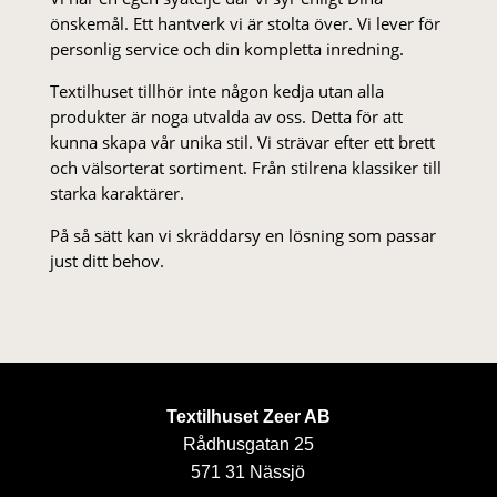
önskemål. Ett hantverk vi är stolta över. Vi lever för
personlig service och din kompletta inredning.
Textilhuset tillhör inte någon kedja utan alla
produkter är noga utvalda av oss. Detta för att
kunna skapa vår unika stil. Vi strä­var efter ett brett
och välsorterat sor­ti­ment. Från stil­rena klas­siker till
starka karaktärer.
På så sätt kan vi skräddarsy en lösning som passar
just ditt behov.
Textilhuset Zeer AB
Rådhusgatan 25
571 31 Nässjö