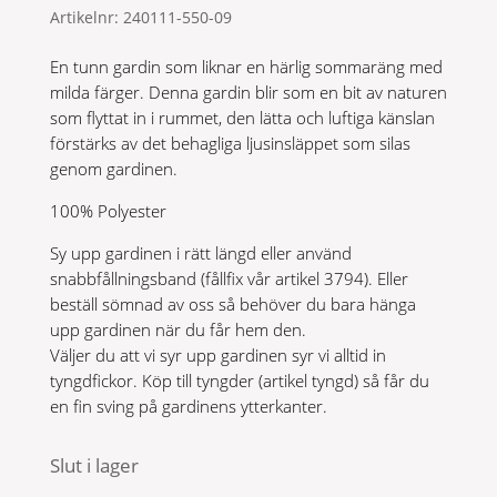
Artikelnr:
240111-550-09
En tunn gardin som liknar en härlig sommaräng med
milda färger. Denna gardin blir som en bit av naturen
som flyttat in i rummet, den lätta och luftiga känslan
förstärks av det behagliga ljusinsläppet som silas
genom gardinen.
100% Polyester
Sy upp gardinen i rätt längd eller använd
snabbfållningsband (fållfix vår artikel 3794). Eller
beställ sömnad av oss så behöver du bara hänga
upp gardinen när du får hem den.
Väljer du att vi syr upp gardinen syr vi alltid in
tyngdfickor. Köp till tyngder (artikel tyngd) så får du
en fin sving på gardinens ytterkanter.
Slut i lager