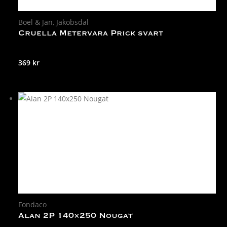
Boel & Jan
,
Jakobsdal
Cruella Metervara Prick svart
369
kr
Fondaco
Alan 2P 140×250 Nougat