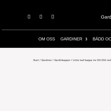
Gard
OM OSS
GARDINER
BÄDD O
Start
/
Gardiner
/
Gardinkappor
/ Little leaf kappa mv 50×250 red