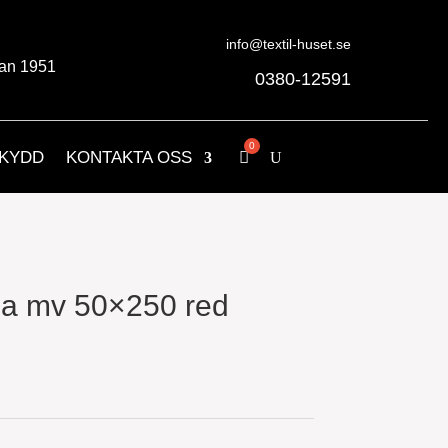
info@textil-huset.se
an 1951
0380-12591
KYDD
KONTAKTA OSS
ppa mv 50×250 red