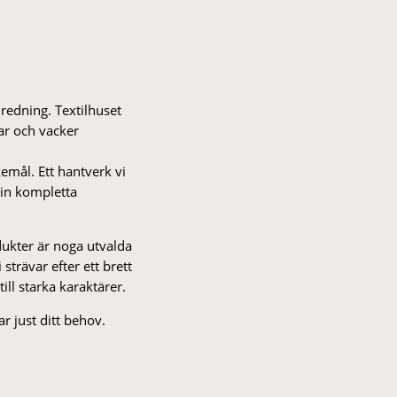
nredning. Textilhuset
gar och vacker
kemål. Ett hantverk vi
 din kompletta
odukter är noga utvalda
strä­var efter ett brett
 till starka karaktärer.
r just ditt behov.