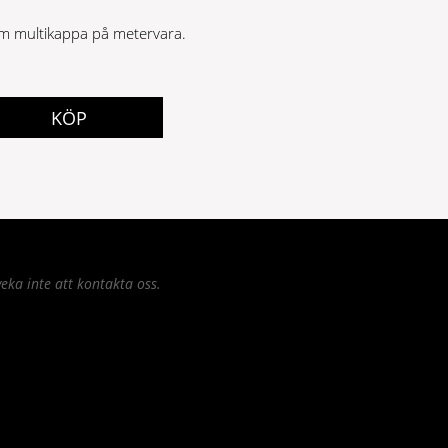
 multikappa på metervara.
KÖP
eka inte att kontakta oss.