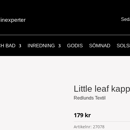
inexperter
Sed
CH BAD
INREDNING
GODIS
SÖMNAD
SOLS
Little leaf ka
Redlunds Textil
179
kr
Artikelnr:
27078