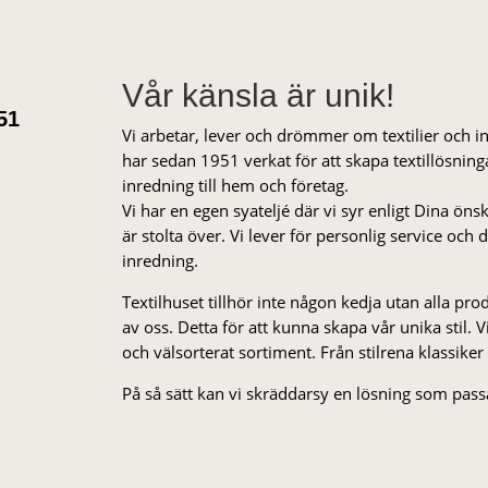
Vår känsla är unik!
51
Vi arbetar, lever och drömmer om textilier och i
har sedan 1951 verkat för att skapa textillösnin
inredning till hem och företag.
Vi har en egen syateljé där vi syr enligt Dina öns
är stolta över. Vi lever för personlig service och
inredning.
Textilhuset tillhör inte någon kedja utan alla pr
av oss. Detta för att kunna skapa vår unika stil. Vi 
och välsorterat sor­ti­ment. Från stil­rena klas­siker
På så sätt kan vi skräddarsy en lösning som passa