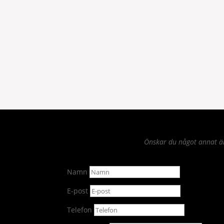
Önskar du något annat än 
Namn
E-post
Telefon