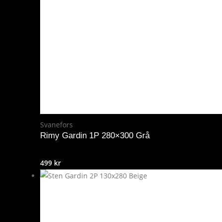
Svanefors
Rimy Gardin 1P 280×300 Grå
499
kr