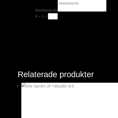
Meddelande
8 + 2
=
Skicka
Relaterade produkter