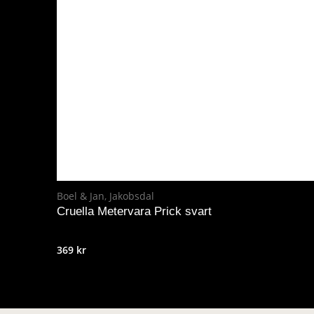
Boel & Jan
,
Jakobsdal
Cruella Metervara Prick svart
369
kr