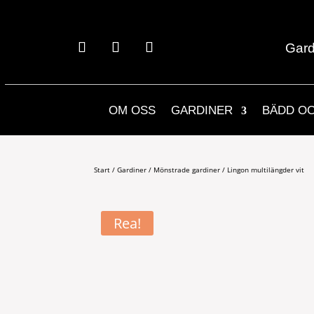
Gard
OM OSS
GARDINER
BÄDD O
Start
/
Gardiner
/
Mönstrade gardiner
/ Lingon multilängder vit
Rea!