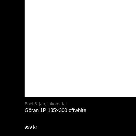
Boel & Jan
,
Jakobsdal
Göran 1P 135×300 offwhite
999
kr