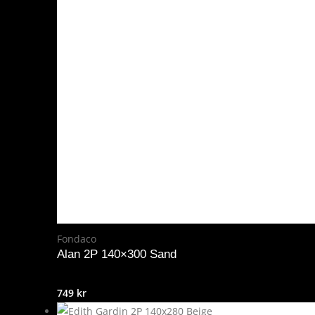
Fondaco
Alan 2P 140×300 Sand
749
kr