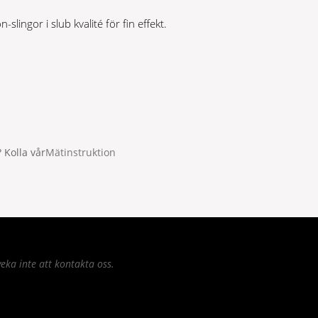
lingor i slub kvalité för fin effekt.
 Kolla vår
Mätinstruktion
eka inte att kontakta oss.