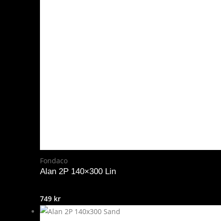
Fondaco
Alan 2P 140×300 Lin
749
kr