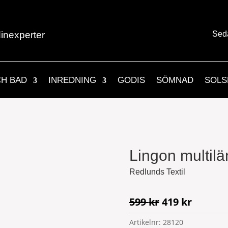
inexperter
Sed
CH BAD
INREDNING
GODIS
SÖMNAD
SOLS
Lingon multilä
Redlunds Textil
Det
Det
599
kr
419
kr
ursprungliga
nuvara
Artikelnr:
28120
priset
priset