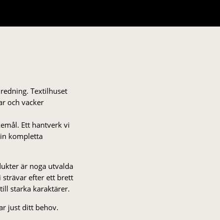
nredning. Textilhuset
gar och vacker
kemål. Ett hantverk vi
 din kompletta
odukter är noga utvalda
strä­var efter ett brett
 till starka karaktärer.
r just ditt behov.