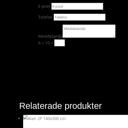
E-post
Telefon
Meddelande
6 + 10
=
Skicka
Relaterade produkter