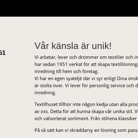
Vår känsla är unik!
51
Vi arbetar, lever och drömmer om textilier och i
har sedan 1951 verkat för att skapa textillösnin
inredning till hem och företag.
Vi har en egen syateljé där vi syr enligt Dina öns
är stolta över. Vi lever för personlig service och
inredning.
Textilhuset tillhör inte någon kedja utan alla pr
av oss. Detta för att kunna skapa vår unika stil. Vi 
och välsorterat sor­ti­ment. Från stil­rena klas­siker
På så sätt kan vi skräddarsy en lösning som passa