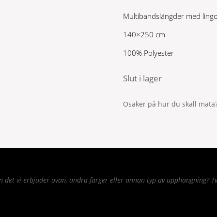
var:
är:
Multibandslängder med lingon-s
599 kr.
419 kr.
140×250 cm
100% Polyester
Slut i lager
Osäker på hur du skall mäta?
det vi erbjuder ovan, andra färger eller annan typ av upphängning? Tv