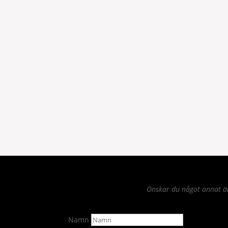
Önskar du något annat än 
Namn