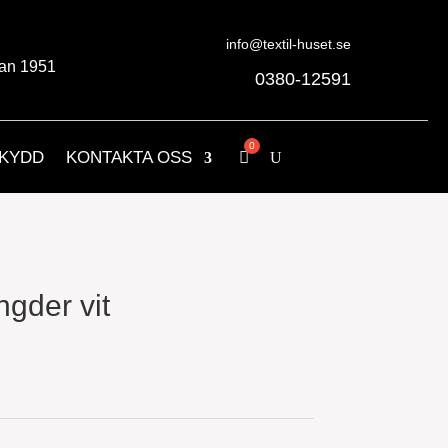
info@textil-huset.se
an 1951
0380-12591
KYDD
KONTAKTA OSS
ngder vit
nde